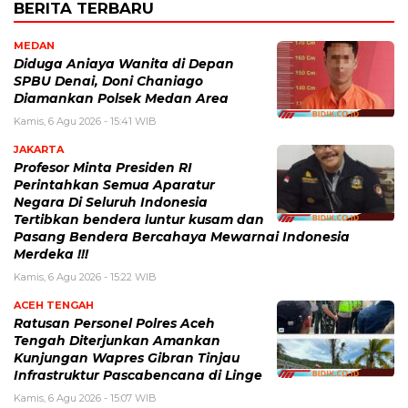
BERITA TERBARU
MEDAN
Diduga Aniaya Wanita di Depan
SPBU Denai, Doni Chaniago
Diamankan Polsek Medan Area
Kamis, 6 Agu 2026 - 15:41 WIB
JAKARTA
Profesor Minta Presiden RI
Perintahkan Semua Aparatur
Negara Di Seluruh Indonesia
Tertibkan bendera luntur kusam dan
Pasang Bendera Bercahaya Mewarnai Indonesia
Merdeka !!!
Kamis, 6 Agu 2026 - 15:22 WIB
ACEH TENGAH
Ratusan Personel Polres Aceh
Tengah Diterjunkan Amankan
Kunjungan Wapres Gibran Tinjau
Infrastruktur Pascabencana di Linge
Kamis, 6 Agu 2026 - 15:07 WIB