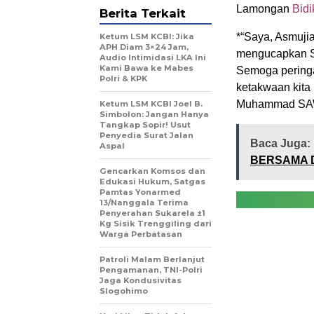
Lamongan
Bidi
Berita Terkait
*“Saya, Asmuji
Ketum LSM KCBI: Jika
APH Diam 3×24 Jam,
mengucapkan S
Audio Intimidasi LKA Ini
Kami Bawa ke Mabes
Semoga peringa
Polri & KPK
ketakwaan kita
Muhammad SAW d
Ketum LSM KCBI Joel B.
Simbolon: Jangan Hanya
Tangkap Sopir! Usut
Penyedia Surat Jalan
Baca Juga:
Aspal
BERSAMA 
Gencarkan Komsos dan
Edukasi Hukum, Satgas
Pamtas Yonarmed
13/Nanggala Terima
Penyerahan Sukarela ±1
Kg Sisik Trenggiling dari
Warga Perbatasan
Patroli Malam Berlanjut
Pengamanan, TNI-Polri
Jaga Kondusivitas
Slogohimo