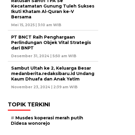
Ratusan Santri TPA Se
Kecatamatan Gunung Tuleh Sukses
Ikuti Khatam Al-Quran ke-V
Bersama
Mei 15, 2025 | 3:10 am WIB
PT BNCT Raih Penghargaan
Perlindungan Objek Vital Strategis
dari BNPT
Desember 31, 2024 | 5:50 am WIB
Sambut Ultah ke 2, Keluarga Besar
medanberita.redaksibaru.id Undang
Kaum Dhuafa dan Anak Yatim
November 23, 2024 | 2:39 am WIB
TOPIK TERKINI
Musdes koperasi merah putih
Didesa wonorejo