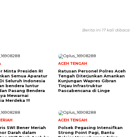
Berita ini 17 kali dibaca
A
ACEH TENGAH
r Minta Presiden RI
Ratusan Personel Polres Aceh
hkan Semua Aparatur
Tengah Diterjunkan Amankan
Di Seluruh Indonesia
Kunjungan Wapres Gibran
an bendera luntur
Tinjau Infrastruktur
dan Pasang Bendera
Pascabencana di Linge
aya Mewarnai
ia Merdeka !!!
ERIAH
ACEH TENGAH
ris SWI Bener Meriah
Polsek Pegasing Intensifkan
nor Darah dalam
Strong Point Pagi, Bantu