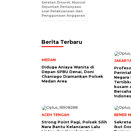
Selatan Disorot, Muncul
Sejumlah Pertanyaan
soal Pelaksanaan dan
Penggunaan Anggaran
Berita Terbaru
MEDAN
JAKART
Diduga Aniaya Wanita di
Profeso
Depan SPBU Denai, Doni
Perinta
Chaniago Diamankan Polsek
Negara 
Medan Area
Tertibk
kusam 
Bercah
Indones
ACEH TENGAH
BENER M
Strong Point Pagi, Polsek Silih
Sekreta
Nara Bantu Kelancaran Lalu
Ikut Do