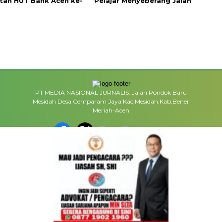
tan HUT Bank Aceh ke-
Pelajar Menyeberang Jalan
PT MEDIA NASIONAL JURNALIS: Jalan Pondok Baru
Mesidah Desa Cemparam Jaya Kac,Mesidah,Kab,Bener
Meriah-Aceh
MEDIA NETWORK
facebook.com
google.co.id
instagram.com
web.whatsapp.com
ME
REDAKSI
INFO IKLAN
DISCLAIMER
HUBUNGI KA