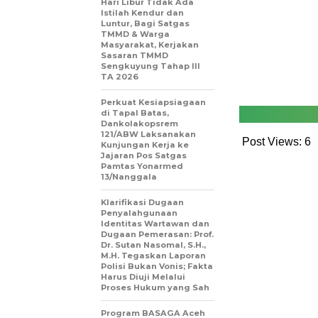
Hari Libur Tidak Ada
Istilah Kendur dan
Luntur, Bagi Satgas
TMMD & Warga
Masyarakat, Kerjakan
Sasaran TMMD
Sengkuyung Tahap III
TA 2026
Perkuat Kesiapsiagaan
di Tapal Batas,
Dankolakopsrem
121/ABW Laksanakan
Post Views:
6
Kunjungan Kerja ke
Jajaran Pos Satgas
Pamtas Yonarmed
13/Nanggala
Klarifikasi Dugaan
Penyalahgunaan
Identitas Wartawan dan
Dugaan Pemerasan: Prof.
Dr. Sutan Nasomal, S.H.,
M.H. Tegaskan Laporan
Polisi Bukan Vonis; Fakta
Harus Diuji Melalui
Proses Hukum yang Sah
Program BASAGA Aceh