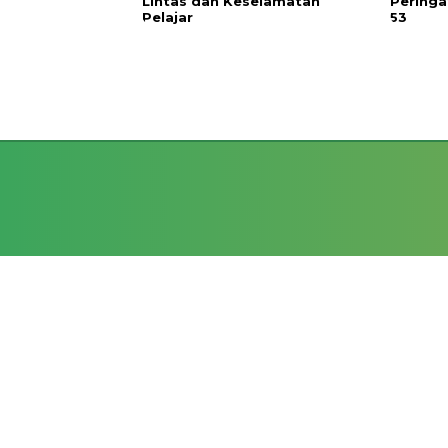
Lintas dan Keselamatan
Peringa
Pelajar
53
HO