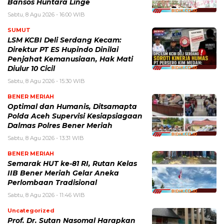
Bansos Huntara Linge
Sabtu, 8 Agu 2026 - 16:00 WIB
SUMUT
LSM KCBI Deli Serdang Kecam:
Direktur PT ES Hupindo Dinilai
Penjahat Kemanusiaan, Hak Mati
Diulur 10 Cicil
Sabtu, 8 Agu 2026 - 15:30 WIB
BENER MERIAH
Optimal dan Humanis, Ditsamapta
Polda Aceh Supervisi Kesiapsiagaan
Dalmas Polres Bener Meriah
Sabtu, 8 Agu 2026 - 13:31 WIB
BENER MERIAH
Semarak HUT ke-81 RI, Rutan Kelas
IIB Bener Meriah Gelar Aneka
Perlombaan Tradisional
Sabtu, 8 Agu 2026 - 11:46 WIB
Uncategorized
Prof. Dr. Sutan Nasomal Harapkan