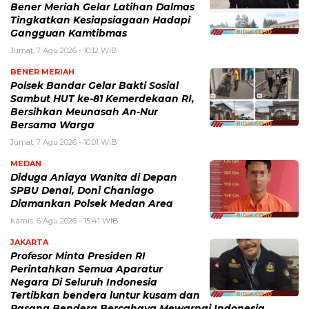
Bener Meriah Gelar Latihan Dalmas
Tingkatkan Kesiapsiagaan Hadapi
Gangguan Kamtibmas
Jumat, 7 Agu 2026 - 10:12 WIB
BENER MERIAH
Polsek Bandar Gelar Bakti Sosial
Sambut HUT ke-81 Kemerdekaan RI,
Bersihkan Meunasah An-Nur
Bersama Warga
Jumat, 7 Agu 2026 - 10:01 WIB
MEDAN
Diduga Aniaya Wanita di Depan
SPBU Denai, Doni Chaniago
Diamankan Polsek Medan Area
Kamis, 6 Agu 2026 - 15:41 WIB
JAKARTA
Profesor Minta Presiden RI
Perintahkan Semua Aparatur
Negara Di Seluruh Indonesia
Tertibkan bendera luntur kusam dan
Pasang Bendera Bercahaya Mewarnai Indonesia