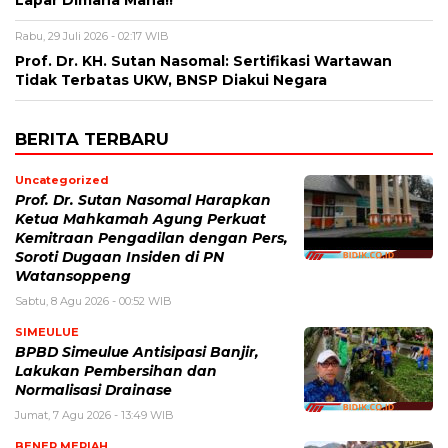
Lapar Dimana Mana!!
Rabu, 29 Juli 2026 - 02:17 WIB
Prof. Dr. KH. Sutan Nasomal: Sertifikasi Wartawan
Tidak Terbatas UKW, BNSP Diakui Negara
BERITA TERBARU
Uncategorized
Prof. Dr. Sutan Nasomal Harapkan
Ketua Mahkamah Agung Perkuat
Kemitraan Pengadilan dengan Pers,
Soroti Dugaan Insiden di PN
Watansoppeng
Sabtu, 8 Agu 2026 - 00:52 WIB
SIMEULUE
BPBD Simeulue Antisipasi Banjir,
Lakukan Pembersihan dan
Normalisasi Drainase
Jumat, 7 Agu 2026 - 13:49 WIB
BENER MERIAH