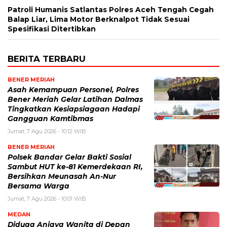
Patroli Humanis Satlantas Polres Aceh Tengah Cegah
Balap Liar, Lima Motor Berknalpot Tidak Sesuai
Spesifikasi Ditertibkan
BERITA TERBARU
BENER MERIAH
Asah Kemampuan Personel, Polres
Bener Meriah Gelar Latihan Dalmas
Tingkatkan Kesiapsiagaan Hadapi
Gangguan Kamtibmas
Jumat, 7 Agu 2026 - 10:12 WIB
BENER MERIAH
Polsek Bandar Gelar Bakti Sosial
Sambut HUT ke-81 Kemerdekaan RI,
Bersihkan Meunasah An-Nur
Bersama Warga
Jumat, 7 Agu 2026 - 10:01 WIB
MEDAN
Diduga Aniaya Wanita di Depan