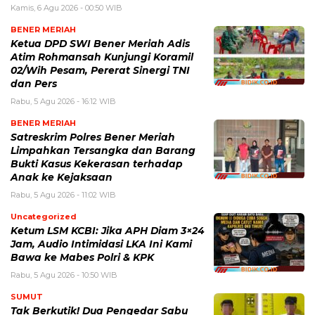
Kamis, 6 Agu 2026 - 00:50 WIB
BENER MERIAH
Ketua DPD SWI Bener Meriah Adis
Atim Rohmansah Kunjungi Koramil
02/Wih Pesam, Pererat Sinergi TNI
dan Pers
Rabu, 5 Agu 2026 - 16:12 WIB
BENER MERIAH
Satreskrim Polres Bener Meriah
Limpahkan Tersangka dan Barang
Bukti Kasus Kekerasan terhadap
Anak ke Kejaksaan
Rabu, 5 Agu 2026 - 11:02 WIB
Uncategorized
Ketum LSM KCBI: Jika APH Diam 3×24
Jam, Audio Intimidasi LKA Ini Kami
Bawa ke Mabes Polri & KPK
Rabu, 5 Agu 2026 - 10:50 WIB
SUMUT
Tak Berkutik! Dua Pengedar Sabu