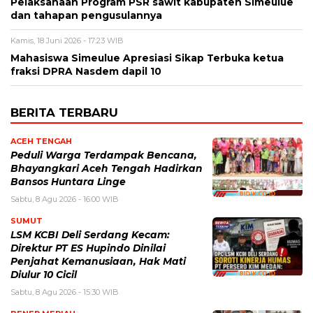
Pelaksanaan Program PSR sawit kabupaten Simeulue
dan tahapan pengusulannya
Kamis, 18 Juni 2026 - 17:23 WIB
Mahasiswa Simeulue Apresiasi Sikap Terbuka ketua
fraksi DPRA Nasdem dapil 10
BERITA TERBARU
ACEH TENGAH
Peduli Warga Terdampak Bencana,
Bhayangkari Aceh Tengah Hadirkan
Bansos Huntara Linge
Sabtu, 8 Agu 2026 - 16:00 WIB
SUMUT
LSM KCBI Deli Serdang Kecam:
Direktur PT ES Hupindo Dinilai
Penjahat Kemanusiaan, Hak Mati
Diulur 10 Cicil
Sabtu, 8 Agu 2026 - 15:30 WIB