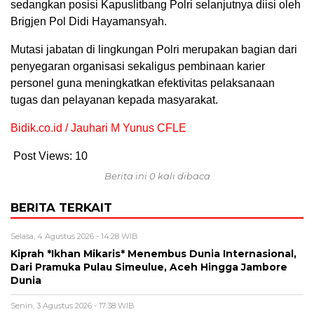
sedangkan posisi Kapuslitbang Polri selanjutnya diisi oleh
Brigjen Pol Didi Hayamansyah.
Mutasi jabatan di lingkungan Polri merupakan bagian dari
penyegaran organisasi sekaligus pembinaan karier
personel guna meningkatkan efektivitas pelaksanaan
tugas dan pelayanan kepada masyarakat.
Bidik.co.id / Jauhari M Yunus CFLE
Post Views:
10
Berita ini 0 kali dibaca
BERITA TERKAIT
Selasa, 4 Agustus 2026 - 14:28 WIB
Kiprah *Ikhan Mikaris* Menembus Dunia Internasional,
Dari Pramuka Pulau Simeulue, Aceh Hingga Jambore
Dunia
Senin, 3 Agustus 2026 - 17:38 WIB