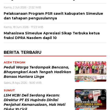
Kamis, 2 Juli 2026 - 21:52 WIB
Pelaksanaan Program PSR sawit kabupaten Simeulue
dan tahapan pengusulannya
Kamis, 18 Juni 2026 - 17:23 WIB
Mahasiswa Simeulue Apresiasi Sikap Terbuka ketua
fraksi DPRA Nasdem dapil 10
BERITA TERBARU
ACEH TENGAH
Peduli Warga Terdampak Bencana,
Bhayangkari Aceh Tengah Hadirkan
Bansos Huntara Linge
Sabtu, 8 Agu 2026 - 16:00 WIB
SUMUT
LSM KCBI Deli Serdang Kecam:
Direktur PT ES Hupindo Dinilai
Penjahat Kemanusiaan, Hak Mati
Diulur 10 Cicil