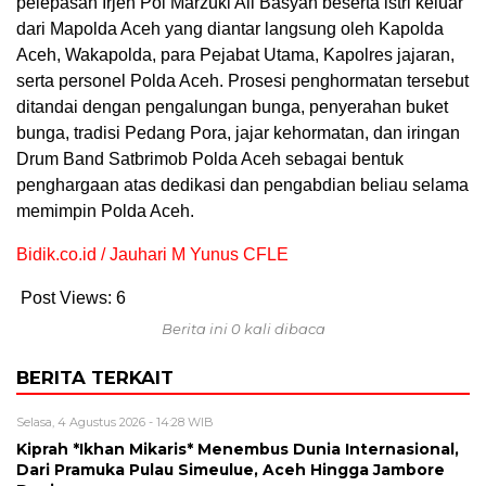
pelepasan Irjen Pol Marzuki Ali Basyah beserta istri keluar
dari Mapolda Aceh yang diantar langsung oleh Kapolda
Aceh, Wakapolda, para Pejabat Utama, Kapolres jajaran,
serta personel Polda Aceh. Prosesi penghormatan tersebut
ditandai dengan pengalungan bunga, penyerahan buket
bunga, tradisi Pedang Pora, jajar kehormatan, dan iringan
Drum Band Satbrimob Polda Aceh sebagai bentuk
penghargaan atas dedikasi dan pengabdian beliau selama
memimpin Polda Aceh.
Bidik.co.id / Jauhari M Yunus CFLE
Post Views:
6
Berita ini 0 kali dibaca
BERITA TERKAIT
Selasa, 4 Agustus 2026 - 14:28 WIB
Kiprah *Ikhan Mikaris* Menembus Dunia Internasional,
Dari Pramuka Pulau Simeulue, Aceh Hingga Jambore