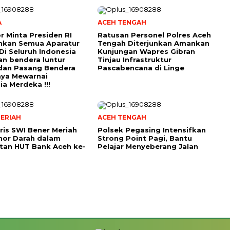
A
ACEH TENGAH
r Minta Presiden RI
Ratusan Personel Polres Aceh
hkan Semua Aparatur
Tengah Diterjunkan Amankan
Di Seluruh Indonesia
Kunjungan Wapres Gibran
an bendera luntur
Tinjau Infrastruktur
dan Pasang Bendera
Pascabencana di Linge
aya Mewarnai
ia Merdeka !!!
ERIAH
ACEH TENGAH
ris SWI Bener Meriah
Polsek Pegasing Intensifkan
nor Darah dalam
Strong Point Pagi, Bantu
tan HUT Bank Aceh ke-
Pelajar Menyeberang Jalan