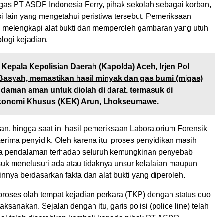
tugas PT ASDP Indonesia Ferry, pihak sekolah sebagai korban,
si lain yang mengetahui peristiwa tersebut. Pemeriksaan
k melengkapi alat bukti dan memperoleh gambaran yang utuh
logi kejadian.
Kepala Kepolisian Daerah (Kapolda) Aceh, Irjen Pol
 Basyah, memastikan hasil minyak dan gas bumi (migas)
ndaman aman untuk diolah di darat, termasuk di
onomi Khusus (KEK) Arun, Lhokseumawe.
n, hingga saat ini hasil pemeriksaan Laboratorium Forensik
erima penyidik. Oleh karena itu, proses penyidikan masih
da pendalaman terhadap seluruh kemungkinan penyebab
suk menelusuri ada atau tidaknya unsur kelalaian maupun
innya berdasarkan fakta dan alat bukti yang diperoleh.
proses olah tempat kejadian perkara (TKP) dengan status quo
laksanakan. Sejalan dengan itu, garis polisi (police line) telah