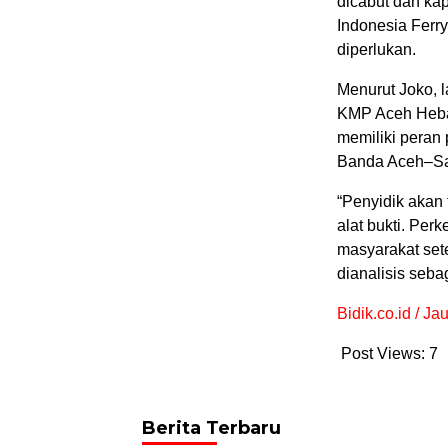
dicabut dan ka
Indonesia Ferry
diperlukan.
Menurut Joko, 
KMP Aceh Hebat
memiliki peran 
Banda Aceh–S
“Penyidik akan 
alat bukti. Pe
masyarakat set
dianalisis seba
Bidik.co.id / J
Post Views:
7
Berita Terbaru