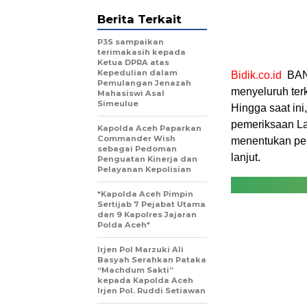
Berita Terkait
P3S sampaikan
terimakasih kepada
Ketua DPRA atas
Kepedulian dalam
Bidik.co.id
BAND
Pemulangan Jenazah
menyeluruh terk
Mahasiswi Asal
Simeulue
Hingga saat in
pemeriksaan Lab
Kapolda Aceh Paparkan
Commander Wish
menentukan pen
sebagai Pedoman
lanjut.
Penguatan Kinerja dan
Pelayanan Kepolisian
*Kapolda Aceh Pimpin
Sertijab 7 Pejabat Utama
dan 9 Kapolres Jajaran
Polda Aceh*
Irjen Pol Marzuki Ali
Basyah Serahkan Pataka
“Machdum Sakti”
kepada Kapolda Aceh
Irjen Pol. Ruddi Setiawan