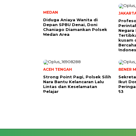
MEDAN
JAKART
Diduga Aniaya Wanita di
Profeso
Depan SPBU Denai, Doni
Perinta
Chaniago Diamankan Polsek
Negara 
Medan Area
Tertibk
kusam 
Bercah
Indones
ACEH TENGAH
BENER M
Strong Point Pagi, Polsek Silih
Sekreta
Nara Bantu Kelancaran Lalu
Ikut Do
Lintas dan Keselamatan
Peringa
Pelajar
53