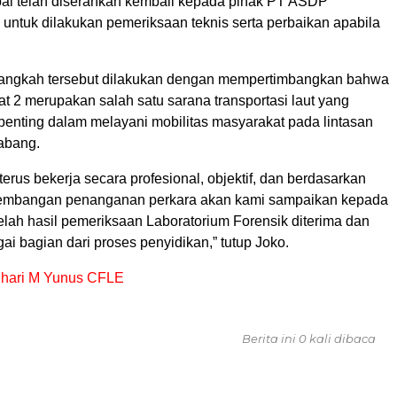
pal telah diserahkan kembali kepada pihak PT ASDP
 untuk dilakukan pemeriksaan teknis serta perbaikan apabila
langkah tersebut dilakukan dengan mempertimbangkan bahwa
 2 merupakan salah satu sarana transportasi laut yang
penting dalam melayani mobilitas masyarakat pada lintasan
abang.
terus bekerja secara profesional, objektif, dan berdasarkan
rkembangan penanganan perkara akan kami sampaikan kepada
elah hasil pemeriksaan Laboratorium Forensik diterima dan
gai bagian dari proses penyidikan,” tutup Joko.
auhari M Yunus CFLE
Berita ini 0 kali dibaca