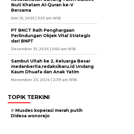
Ikuti Khatam Al-Quran ke-V
Bersama
Mei 15, 2025 | 3:10 am WIB
PT BNCT Raih Penghargaan
Perlindungan Objek Vital Strategis
dari BNPT
Desember 31, 2024 | 5:50 am WIB
Sambut Ultah ke 2, Keluarga Besar
medanberita.redaksibaru.id Undang
Kaum Dhuafa dan Anak Yatim
November 23, 2024 | 2:39 am WIB
TOPIK TERKINI
Musdes koperasi merah putih
Didesa wonorejo