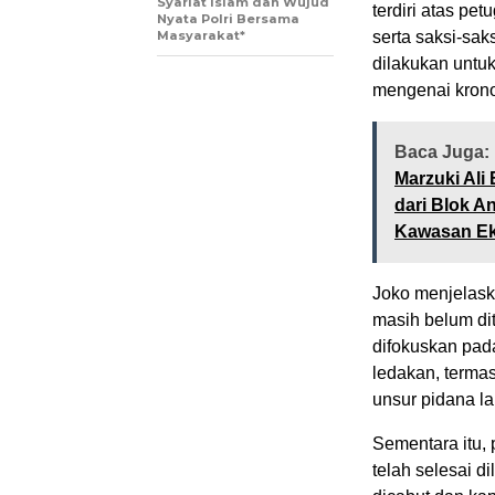
Syariat Islam dan Wujud
terdiri atas pe
Nyata Polri Bersama
Masyarakat*
serta saksi-sak
dilakukan untu
mengenai krono
Baca Juga:
Marzuki Ali
dari Blok A
Kawasan Ek
Joko menjelaska
masih belum dit
difokuskan pa
ledakan, terma
unsur pidana la
Sementara itu, 
telah selesai di