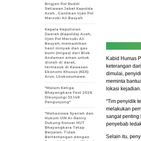
Brigjen Pol Ruddi
Setiawan Jabat Kapolda
Aceh , Gantikan Irjen Pol
Marzuki Ali Basyah
Kepala Kepolisian
Daerah (Kapolda) Aceh,
Irjen Pol Marzuki Ali
Basyah, memastikan
hasil minyak dan gas
bumi (migas) dari Blok
Andaman aman untuk
Kabid Humas Po
diolah di darat,
keterangan dar
termasuk di Kawasan
Ekonomi Khusus (KEK)
dimulai, penyi
Arun, Lhokseumawe.
meminta bantua
*Malam Ketiga
lokasi kejadian.
Bhayangkara Fest 2026
Dikunjungi 33.149
“Tim penyidik t
Pengunjung*
melakukan peme
*Mahasiswa Syariah dan
sangat penting
Hukum UIN Ar-Raniry
Dukung Konser HUT
penyebab ledak
Bhayangkara Tetap
Berjalan: Tidak
Selain itu, pen
Bertentangan dengan