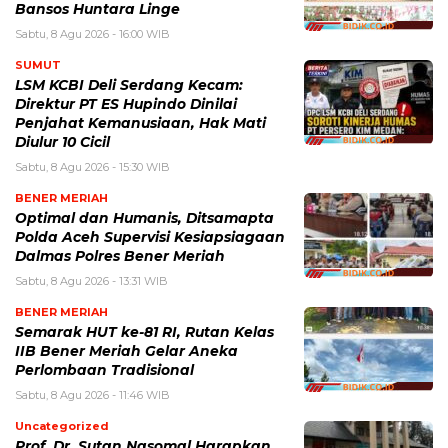
Bansos Huntara Linge
Sabtu, 8 Agu 2026 - 16:00 WIB
SUMUT
LSM KCBI Deli Serdang Kecam:
Direktur PT ES Hupindo Dinilai
Penjahat Kemanusiaan, Hak Mati
Diulur 10 Cicil
Sabtu, 8 Agu 2026 - 15:30 WIB
BENER MERIAH
Optimal dan Humanis, Ditsamapta
Polda Aceh Supervisi Kesiapsiagaan
Dalmas Polres Bener Meriah
Sabtu, 8 Agu 2026 - 13:31 WIB
BENER MERIAH
Semarak HUT ke-81 RI, Rutan Kelas
IIB Bener Meriah Gelar Aneka
Perlombaan Tradisional
Sabtu, 8 Agu 2026 - 11:46 WIB
Uncategorized
Prof. Dr. Sutan Nasomal Harapkan