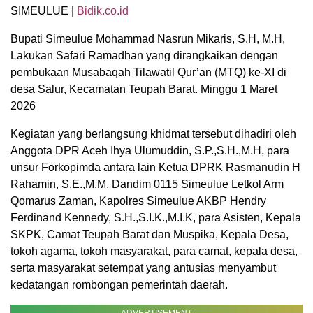
SIMEULUE |
Bidik.co.id
Bupati Simeulue Mohammad Nasrun Mikaris, S.H, M.H,
Lakukan Safari Ramadhan yang dirangkaikan dengan
pembukaan Musabaqah Tilawatil Qur’an (MTQ) ke-XI di
desa Salur, Kecamatan Teupah Barat. Minggu 1 Maret
2026
Kegiatan yang berlangsung khidmat tersebut dihadiri oleh
Anggota DPR Aceh Ihya Ulumuddin, S.P.,S.H.,M.H, para
unsur Forkopimda antara lain Ketua DPRK Rasmanudin H
Rahamin, S.E.,M.M, Dandim 0115 Simeulue Letkol Arm
Qomarus Zaman, Kapolres Simeulue AKBP Hendry
Ferdinand Kennedy, S.H.,S.I.K.,M.I.K, para Asisten, Kepala
SKPK, Camat Teupah Barat dan Muspika, Kepala Desa,
tokoh agama, tokoh masyarakat, para camat, kepala desa,
serta masyarakat setempat yang antusias menyambut
kedatangan rombongan pemerintah daerah.