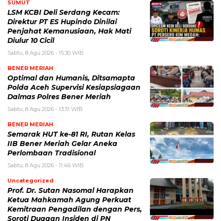
SUMUT
LSM KCBI Deli Serdang Kecam:
Direktur PT ES Hupindo Dinilai
Penjahat Kemanusiaan, Hak Mati
Diulur 10 Cicil
Sabtu, 8 Agu 2026 - 15:30 WIB
BENER MERIAH
Optimal dan Humanis, Ditsamapta
Polda Aceh Supervisi Kesiapsiagaan
Dalmas Polres Bener Meriah
Sabtu, 8 Agu 2026 - 13:31 WIB
BENER MERIAH
Semarak HUT ke-81 RI, Rutan Kelas
IIB Bener Meriah Gelar Aneka
Perlombaan Tradisional
Sabtu, 8 Agu 2026 - 11:46 WIB
Uncategorized
Prof. Dr. Sutan Nasomal Harapkan
Ketua Mahkamah Agung Perkuat
Kemitraan Pengadilan dengan Pers,
Soroti Dugaan Insiden di PN