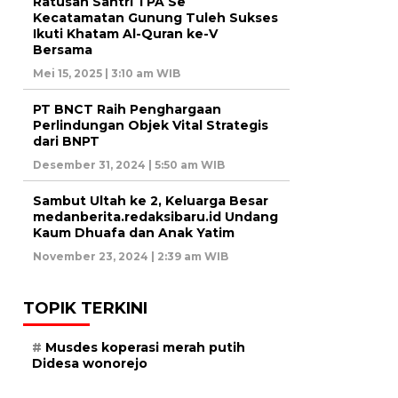
Ratusan Santri TPA Se
Kecatamatan Gunung Tuleh Sukses
Ikuti Khatam Al-Quran ke-V
Bersama
Mei 15, 2025 | 3:10 am WIB
PT BNCT Raih Penghargaan
Perlindungan Objek Vital Strategis
dari BNPT
Desember 31, 2024 | 5:50 am WIB
Sambut Ultah ke 2, Keluarga Besar
medanberita.redaksibaru.id Undang
Kaum Dhuafa dan Anak Yatim
November 23, 2024 | 2:39 am WIB
TOPIK TERKINI
Musdes koperasi merah putih
Didesa wonorejo