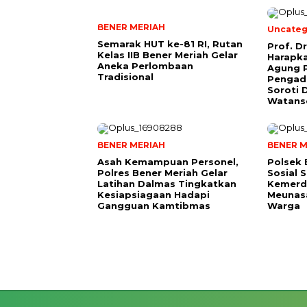
BENER MERIAH
Uncateg
Semarak HUT ke-81 RI, Rutan
Prof. D
Kelas IIB Bener Meriah Gelar
Harapk
Aneka Perlombaan
Agung 
Tradisional
Pengadi
Soroti 
Watans
BENER MERIAH
BENER M
Asah Kemampuan Personel,
Polsek 
Polres Bener Meriah Gelar
Sosial 
Latihan Dalmas Tingkatkan
Kemerde
Kesiapsiagaan Hadapi
Meunas
Gangguan Kamtibmas
Warga