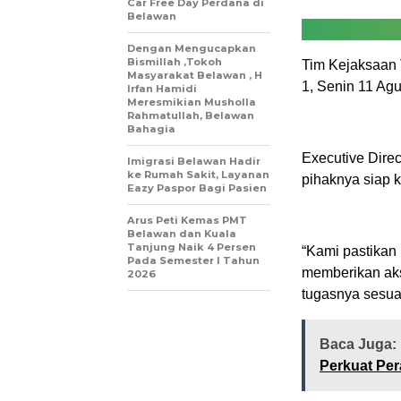
Car Free Day Perdana di
Belawan
Dengan Mengucapkan
Bismillah ,Tokoh
Tim Kejaksaan T
Masyarakat Belawan , H
1, Senin 11 Agu
Irfan Hamidi
Meresmikian Musholla
Rahmatullah, Belawan
Bahagia
Executive Dire
Imigrasi Belawan Hadir
ke Rumah Sakit, Layanan
pihaknya siap k
Eazy Paspor Bagi Pasien
Arus Peti Kemas PMT
Belawan dan Kuala
Tanjung Naik 4 Persen
“Kami pastikan
Pada Semester I Tahun
memberikan ak
2026
tugasnya sesuai
Baca Juga:
Perkuat Per