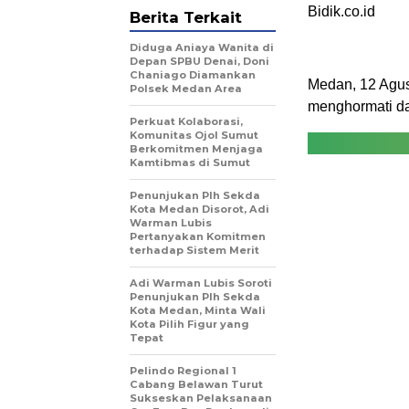
Bidik.co.id
Berita Terkait
Diduga Aniaya Wanita di
Depan SPBU Denai, Doni
Chaniago Diamankan
Medan, 12 Agus
Polsek Medan Area
menghormati d
Perkuat Kolaborasi,
Komunitas Ojol Sumut
Berkomitmen Menjaga
Kamtibmas di Sumut
Penunjukan Plh Sekda
Kota Medan Disorot, Adi
Warman Lubis
Pertanyakan Komitmen
terhadap Sistem Merit
Adi Warman Lubis Soroti
Penunjukan Plh Sekda
Kota Medan, Minta Wali
Kota Pilih Figur yang
Tepat
Pelindo Regional 1
Cabang Belawan Turut
Sukseskan Pelaksanaan