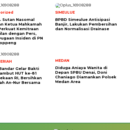
orized
SIMEULUE
r. Sutan Nasomal
BPBD Simeulue Antisipasi
an Ketua Mahkamah
Banjir, Lakukan Pembersihan
Perkuat Kemitraan
dan Normalisasi Drainase
lan dengan Pers,
Dugaan Insiden di PN
oppeng
MEDAN
ERIAH
Diduga Aniaya Wanita di
Bandar Gelar Bakti
Depan SPBU Denai, Doni
Sambut HUT ke-81
Chaniago Diamankan Polsek
kaan RI, Bersihkan
Medan Area
ah An-Nur Bersama