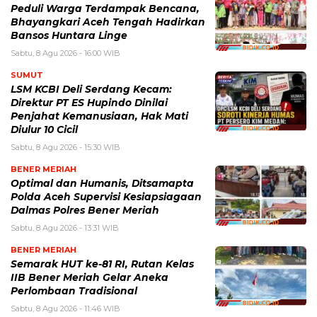
Peduli Warga Terdampak Bencana,
Bhayangkari Aceh Tengah Hadirkan
Bansos Huntara Linge
Sabtu, 8 Agu 2026 - 16:00 WIB
SUMUT
LSM KCBI Deli Serdang Kecam:
Direktur PT ES Hupindo Dinilai
Penjahat Kemanusiaan, Hak Mati
Diulur 10 Cicil
Sabtu, 8 Agu 2026 - 15:30 WIB
BENER MERIAH
Optimal dan Humanis, Ditsamapta
Polda Aceh Supervisi Kesiapsiagaan
Dalmas Polres Bener Meriah
Sabtu, 8 Agu 2026 - 13:31 WIB
BENER MERIAH
Semarak HUT ke-81 RI, Rutan Kelas
IIB Bener Meriah Gelar Aneka
Perlombaan Tradisional
Sabtu, 8 Agu 2026 - 11:46 WIB