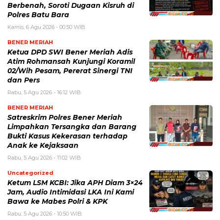
Berbenah, Soroti Dugaan Kisruh di
Polres Batu Bara
Kamis, 6 Agu 2026 - 00:50 WIB
BENER MERIAH
Ketua DPD SWI Bener Meriah Adis
Atim Rohmansah Kunjungi Koramil
02/Wih Pesam, Pererat Sinergi TNI
dan Pers
Rabu, 5 Agu 2026 - 16:12 WIB
BENER MERIAH
Satreskrim Polres Bener Meriah
Limpahkan Tersangka dan Barang
Bukti Kasus Kekerasan terhadap
Anak ke Kejaksaan
Rabu, 5 Agu 2026 - 11:02 WIB
Uncategorized
Ketum LSM KCBI: Jika APH Diam 3×24
Jam, Audio Intimidasi LKA Ini Kami
Bawa ke Mabes Polri & KPK
Rabu, 5 Agu 2026 - 10:50 WIB