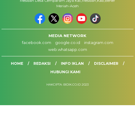
Mesidah Desa Cemparam Jaya Kac,Mesidah,Kab,Bener
Meriah-Aceh
MEDIA NETWORK
facebook.com
google.co.id
instagram.com
web.whatsapp.com
HOME
REDAKSI
INFO IKLAN
DISCLAIMER
HUBUNGI KAMI
HAKCIPTA: BIDIK.CO.ID 2023