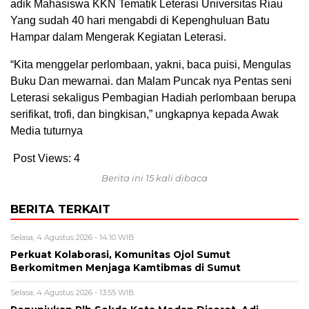
adik Mahasiswa KKN Tematik Leterasi Universitas Riau
Yang sudah 40 hari mengabdi di Kepenghuluan Batu
Hampar dalam Mengerak Kegiatan Leterasi.
“Kita menggelar perlombaan, yakni, baca puisi, Mengulas
Buku Dan mewarnai. dan Malam Puncak nya Pentas seni
Leterasi sekaligus Pembagian Hadiah perlombaan berupa
serifikat, trofi, dan bingkisan,” ungkapnya kepada Awak
Media tuturnya
Post Views:
4
Berita ini 15 kali dibaca
BERITA TERKAIT
Selasa, 4 Agustus 2026 - 14:10 WIB
Perkuat Kolaborasi, Komunitas Ojol Sumut
Berkomitmen Menjaga Kamtibmas di Sumut
Selasa, 4 Agustus 2026 - 13:55 WIB