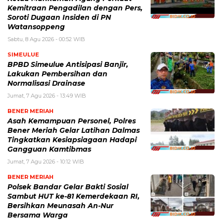
Kemitraan Pengadilan dengan Pers,
Soroti Dugaan Insiden di PN
Watansoppeng
Sabtu, 8 Agu 2026 - 00:52 WIB
SIMEULUE
BPBD Simeulue Antisipasi Banjir,
Lakukan Pembersihan dan
Normalisasi Drainase
Jumat, 7 Agu 2026 - 13:49 WIB
BENER MERIAH
Asah Kemampuan Personel, Polres
Bener Meriah Gelar Latihan Dalmas
Tingkatkan Kesiapsiagaan Hadapi
Gangguan Kamtibmas
Jumat, 7 Agu 2026 - 10:12 WIB
BENER MERIAH
Polsek Bandar Gelar Bakti Sosial
Sambut HUT ke-81 Kemerdekaan RI,
Bersihkan Meunasah An-Nur
Bersama Warga