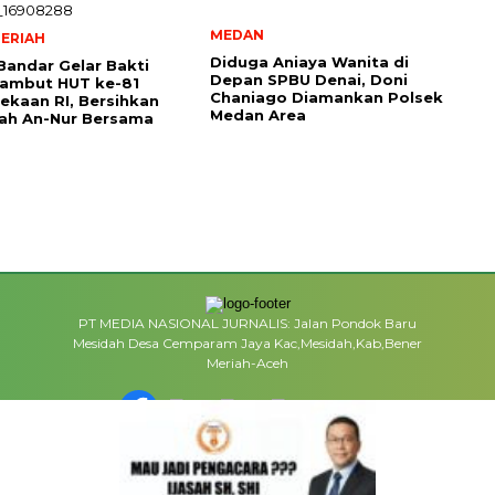
MEDAN
ERIAH
Diduga Aniaya Wanita di
Bandar Gelar Bakti
Depan SPBU Denai, Doni
Sambut HUT ke-81
Chaniago Diamankan Polsek
kaan RI, Bersihkan
Medan Area
ah An-Nur Bersama
PT MEDIA NASIONAL JURNALIS: Jalan Pondok Baru
Mesidah Desa Cemparam Jaya Kac,Mesidah,Kab,Bener
Meriah-Aceh
MEDIA NETWORK