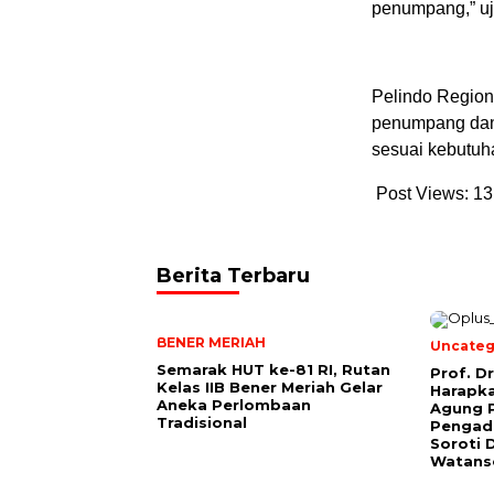
penumpang,” uj
Pelindo Region
penumpang dan 
sesuai kebutuh
Post Views:
13
Berita Terbaru
BENER MERIAH
Uncateg
Semarak HUT ke-81 RI, Rutan
Prof. D
Kelas IIB Bener Meriah Gelar
Harapk
Aneka Perlombaan
Agung 
Tradisional
Pengadi
Soroti 
Watans