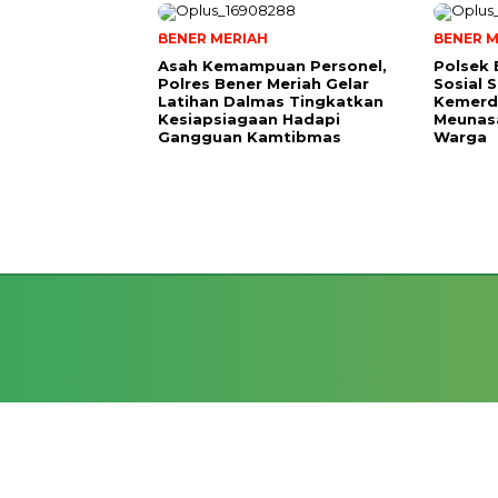
BENER MERIAH
BENER M
Asah Kemampuan Personel,
Polsek 
Polres Bener Meriah Gelar
Sosial 
Latihan Dalmas Tingkatkan
Kemerde
Kesiapsiagaan Hadapi
Meunas
Gangguan Kamtibmas
Warga