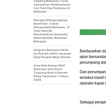
Cabang Belawan Turut
Sukseskan Pelaksanaan
Car Free Day Perdana di
Belawan
Dengan Mengucapkan
Bismillah ,Tokoh
Masyarakat Belawan , H
Irfan Hamidi
Meresmikian Musholla
Rahmatullah, Belawan
Bahagia
Imigrasi Belawan Hadir
Berdasarkan dat
ke Rumah Sakit, Layanan
akan bersandar
Eazy Paspor Bagi Pasien
penumpang dar
Arus Peti Kemas PMT
Belawan dan Kuala
Dan penumpang 
Tanjung Naik 4 Persen
Pada Semester I Tahun
tersebut masih 
2026
operator kapal
Sebagai pengel