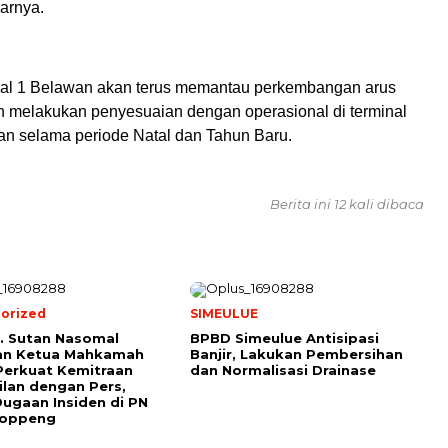
arnya.
al 1 Belawan akan terus memantau perkembangan arus
melakukan penyesuaian dengan operasional di terminal
an selama periode Natal dan Tahun Baru.
Berita ini 12 kali dibaca
orized
SIMEULUE
r. Sutan Nasomal
BPBD Simeulue Antisipasi
an Ketua Mahkamah
Banjir, Lakukan Pembersihan
Perkuat Kemitraan
dan Normalisasi Drainase
lan dengan Pers,
Dugaan Insiden di PN
oppeng