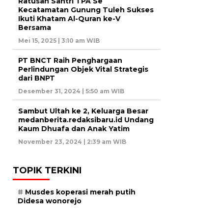
Ratusan Santri TPA Se
Kecatamatan Gunung Tuleh Sukses
Ikuti Khatam Al-Quran ke-V
Bersama
Mei 15, 2025 | 3:10 am WIB
PT BNCT Raih Penghargaan
Perlindungan Objek Vital Strategis
dari BNPT
Desember 31, 2024 | 5:50 am WIB
Sambut Ultah ke 2, Keluarga Besar
medanberita.redaksibaru.id Undang
Kaum Dhuafa dan Anak Yatim
November 23, 2024 | 2:39 am WIB
TOPIK TERKINI
Musdes koperasi merah putih
Didesa wonorejo