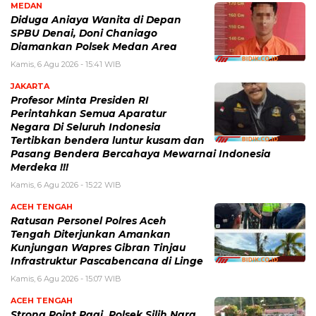
MEDAN
Diduga Aniaya Wanita di Depan
SPBU Denai, Doni Chaniago
Diamankan Polsek Medan Area
Kamis, 6 Agu 2026 - 15:41 WIB
JAKARTA
Profesor Minta Presiden RI
Perintahkan Semua Aparatur
Negara Di Seluruh Indonesia
Tertibkan bendera luntur kusam dan
Pasang Bendera Bercahaya Mewarnai Indonesia
Merdeka !!!
Kamis, 6 Agu 2026 - 15:22 WIB
ACEH TENGAH
Ratusan Personel Polres Aceh
Tengah Diterjunkan Amankan
Kunjungan Wapres Gibran Tinjau
Infrastruktur Pascabencana di Linge
Kamis, 6 Agu 2026 - 15:07 WIB
ACEH TENGAH
Strong Point Pagi, Polsek Silih Nara