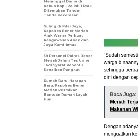
Meninggal Dunia di
Kebun Kopi, Polisi: Tidak
Ditemukan Tanda-
Tanda Kekerasan
Suling di Pilar Jaya,
Kapolres Bener Meriah
Ajak Warga Perkuat
Pengawasan Anak dan
Jaga Kamtibmas
“Sudah semesti
59 Personel Polres Bener
Meriah Jalani Tes Urine,
warga binaanny
Jadi Syarat Penentu
sehingga berbag
Kenaikan Pangkat
dini dengan cep
Rumah Baru, Harapan
Baru: Kapolres Bener
Meriah Resmikan
Baca Juga:
Bantuan Rumah Layak
Huni
Meriah Terj
Makanan W
Dengan adanya
menguatkan ke