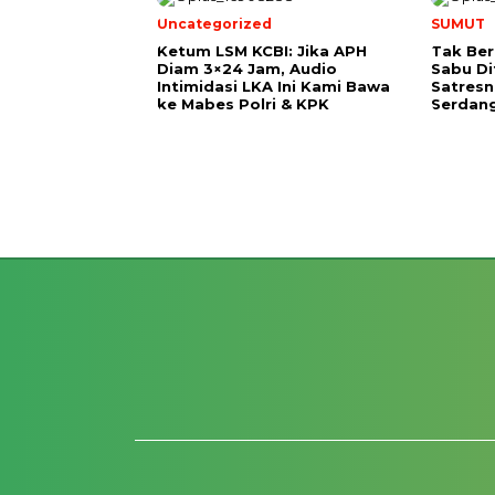
Uncategorized
SUMUT
Ketum LSM KCBI: Jika APH
Tak Ber
Diam 3×24 Jam, Audio
Sabu D
Intimidasi LKA Ini Kami Bawa
Satresn
ke Mabes Polri & KPK
Serdan