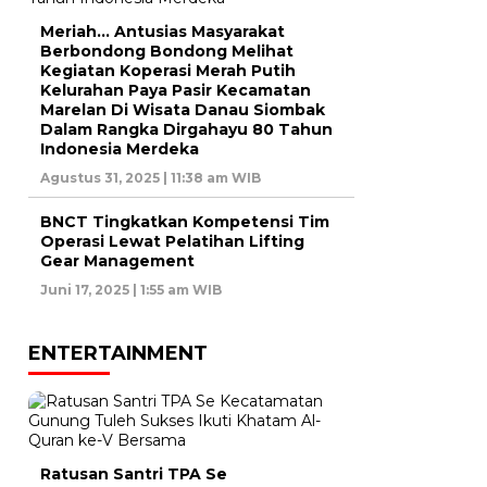
Meriah… Antusias Masyarakat
Berbondong Bondong Melihat
Kegiatan Koperasi Merah Putih
Kelurahan Paya Pasir Kecamatan
Marelan Di Wisata Danau Siombak
Dalam Rangka Dirgahayu 80 Tahun
Indonesia Merdeka
Agustus 31, 2025 | 11:38 am WIB
BNCT Tingkatkan Kompetensi Tim
Operasi Lewat Pelatihan Lifting
Gear Management
Juni 17, 2025 | 1:55 am WIB
ENTERTAINMENT
Ratusan Santri TPA Se