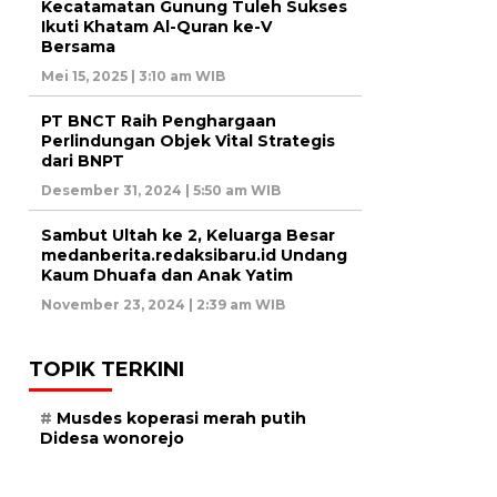
Kecatamatan Gunung Tuleh Sukses
Ikuti Khatam Al-Quran ke-V
Bersama
Mei 15, 2025 | 3:10 am WIB
PT BNCT Raih Penghargaan
Perlindungan Objek Vital Strategis
dari BNPT
Desember 31, 2024 | 5:50 am WIB
Sambut Ultah ke 2, Keluarga Besar
medanberita.redaksibaru.id Undang
Kaum Dhuafa dan Anak Yatim
November 23, 2024 | 2:39 am WIB
TOPIK TERKINI
Musdes koperasi merah putih
Didesa wonorejo