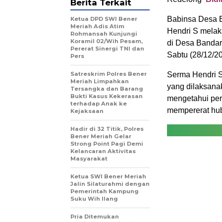
Berita Terkait
Babinsa Desa 
Ketua DPD SWI Bener
Meriah Adis Atim
Hendri S melak
Rohmansah Kunjungi
Koramil 02/Wih Pesam,
di Desa Bandar
Pererat Sinergi TNI dan
Sabtu (28/12/20
Pers
Satreskrim Polres Bener
Serma Hendri S
Meriah Limpahkan
yang dilaksan
Tersangka dan Barang
Bukti Kasus Kekerasan
mengetahui per
terhadap Anak ke
mempererat hub
Kejaksaan
Hadir di 32 Titik, Polres
Bener Meriah Gelar
Strong Point Pagi Demi
Kelancaran Aktivitas
Masyarakat
Ketua SWI Bener Meriah
Jalin Silaturahmi dengan
Pemerintah Kampung
Suku Wih Ilang
Pria Ditemukan