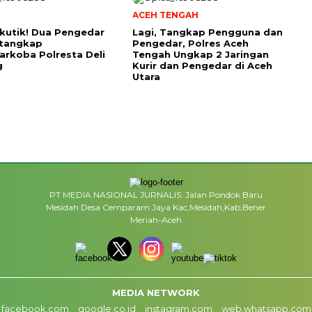
ACEH TENGAH
kutik! Dua Pengedar
Lagi, Tangkap Pengguna dan
itangkap
Pengedar, Polres Aceh
arkoba Polresta Deli
Tengah Ungkap 2 Jaringan
g
Kurir dan Pengedar di Aceh
Utara
PT MEDIA NASIONAL JURNALIS: Jalan Pondok Baru
Mesidah Desa Cemparam Jaya Kac,Mesidah,Kab,Bener
Meriah-Aceh
MEDIA NETWORK
facebook.com
google.co.id
instagram.com
web.whatsapp.com