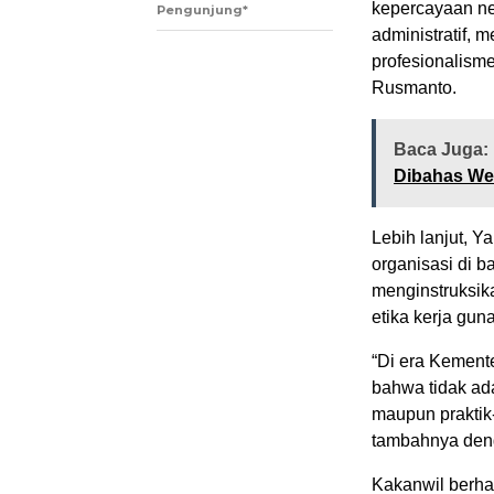
kepercayaan ne
Pengunjung*
administratif, m
profesionalisme
Rusmanto.
Baca Juga:
Dibahas We
Lebih lanjut, Y
organisasi di 
menginstruksika
etika kerja gun
“Di era Kemente
bahwa tidak a
maupun praktik
tambahnya den
Kakanwil berha