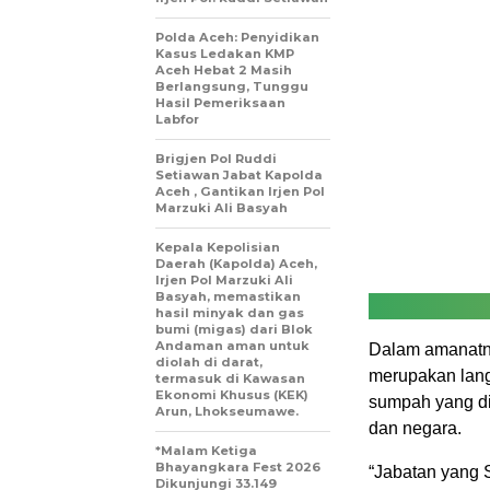
Polda Aceh: Penyidikan
Kasus Ledakan KMP
Aceh Hebat 2 Masih
Berlangsung, Tunggu
Hasil Pemeriksaan
Labfor
Brigjen Pol Ruddi
Setiawan Jabat Kapolda
Aceh , Gantikan Irjen Pol
Marzuki Ali Basyah
Kepala Kepolisian
Daerah (Kapolda) Aceh,
Irjen Pol Marzuki Ali
Basyah, memastikan
hasil minyak dan gas
bumi (migas) dari Blok
Andaman aman untuk
Dalam amanatn
diolah di darat,
merupakan lang
termasuk di Kawasan
Ekonomi Khusus (KEK)
sumpah yang di
Arun, Lhokseumawe.
dan negara.
*Malam Ketiga
Bhayangkara Fest 2026
“Jabatan yang 
Dikunjungi 33.149