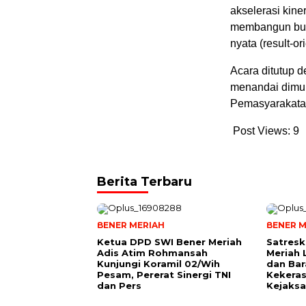
akselerasi kin
membangun buda
nyata (result-or
Acara ditutup 
menandai dimul
Pemasyarakatan
Post Views:
9
Berita Terbaru
BENER MERIAH
BENER M
Ketua DPD SWI Bener Meriah
Satresk
Adis Atim Rohmansah
Meriah
Kunjungi Koramil 02/Wih
dan Bar
Pesam, Pererat Sinergi TNI
Kekeras
dan Pers
Kejaks