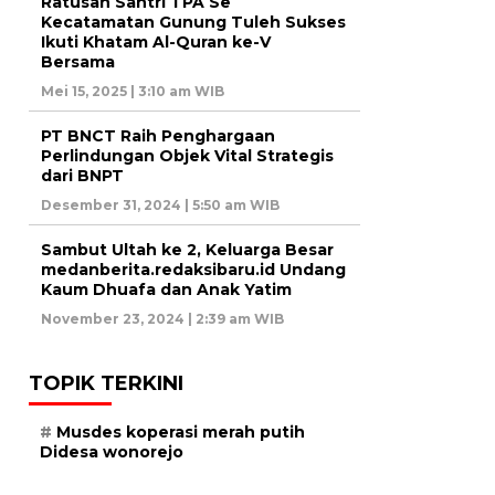
Ratusan Santri TPA Se
Kecatamatan Gunung Tuleh Sukses
Ikuti Khatam Al-Quran ke-V
Bersama
Mei 15, 2025 | 3:10 am WIB
PT BNCT Raih Penghargaan
Perlindungan Objek Vital Strategis
dari BNPT
Desember 31, 2024 | 5:50 am WIB
Sambut Ultah ke 2, Keluarga Besar
medanberita.redaksibaru.id Undang
Kaum Dhuafa dan Anak Yatim
November 23, 2024 | 2:39 am WIB
TOPIK TERKINI
Musdes koperasi merah putih
Didesa wonorejo