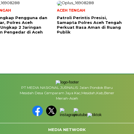
ENGAH
ACEH TENGAH
Tangkap Pengguna dan
Patroli Perintis Presisi,
r, Polres Aceh
Samapta Polres Aceh Tengah
Ungkap 2 Jaringan
Perkuat Rasa Aman di Ruang
an Pengedar di Aceh
Publik
PT MEDIA NASIONAL JURNALIS: Jalan Pondok Baru
Mesidah Desa Cemparam Jaya Kac,Mesidah,Kab,Bener
Meriah-Aceh
MEDIA NETWORK