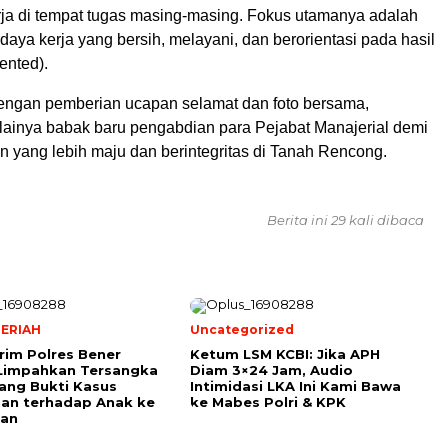
erja di tempat tugas masing-masing. Fokus utamanya adalah
ya kerja yang bersih, melayani, dan berorientasi pada hasil
iented).
dengan pemberian ucapan selamat dan foto bersama,
ainya babak baru pengabdian para Pejabat Manajerial demi
 yang lebih maju dan berintegritas di Tanah Rencong.
Berita ini 29 kali dibaca
ERIAH
Uncategorized
rim Polres Bener
Ketum LSM KCBI: Jika APH
 Limpahkan Tersangka
Diam 3×24 Jam, Audio
ang Bukti Kasus
Intimidasi LKA Ini Kami Bawa
an terhadap Anak ke
ke Mabes Polri & KPK
aan