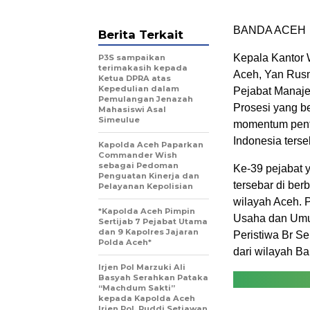
BANDA ACE
Berita Terkait
Kepala Kantor 
P3S sampaikan
terimakasih kepada
Aceh, Yan Rusm
Ketua DPRA atas
Kepedulian dalam
Pejabat Manajer
Pemulangan Jenazah
Prosesi yang b
Mahasiswi Asal
Simeulue
momentum pentin
Indonesia terse
Kapolda Aceh Paparkan
Commander Wish
sebagai Pedoman
Ke-39 pejabat 
Penguatan Kinerja dan
tersebar di be
Pelayanan Kepolisian
wilayah Aceh. P
*Kapolda Aceh Pimpin
Usaha dan Umum
Sertijab 7 Pejabat Utama
dan 9 Kapolres Jajaran
Peristiwa Br Se
Polda Aceh*
dari wilayah Ba
Irjen Pol Marzuki Ali
Basyah Serahkan Pataka
“Machdum Sakti”
kepada Kapolda Aceh
Irjen Pol. Ruddi Setiawan