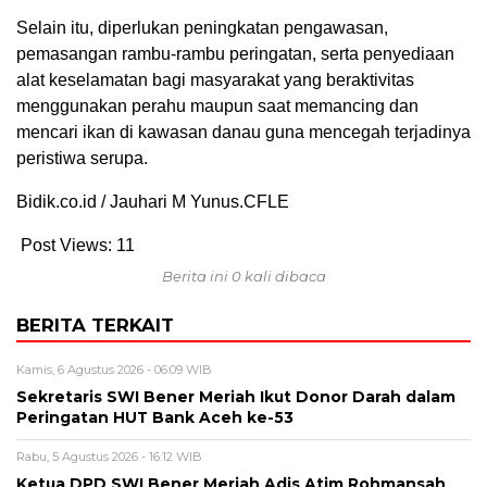
Selain itu, diperlukan peningkatan pengawasan,
pemasangan rambu-rambu peringatan, serta penyediaan
alat keselamatan bagi masyarakat yang beraktivitas
menggunakan perahu maupun saat memancing dan
mencari ikan di kawasan danau guna mencegah terjadinya
peristiwa serupa.
Bidik.co.id / Jauhari M Yunus.CFLE
Post Views:
11
Berita ini 0 kali dibaca
BERITA TERKAIT
Kamis, 6 Agustus 2026 - 06:09 WIB
Sekretaris SWI Bener Meriah Ikut Donor Darah dalam
Peringatan HUT Bank Aceh ke-53
Rabu, 5 Agustus 2026 - 16:12 WIB
Ketua DPD SWI Bener Meriah Adis Atim Rohmansah