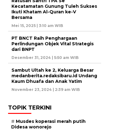
Ratusan Santri TPA Se
Kecatamatan Gunung Tuleh Sukses
Ikuti Khatam Al-Quran ke-V
Bersama
Mei 15, 2025 | 3:10 am WIB
PT BNCT Raih Penghargaan
Perlindungan Objek Vital Strategis
dari BNPT
Desember 31, 2024 | 5:50 am WIB
Sambut Ultah ke 2, Keluarga Besar
medanberita.redaksibaru.id Undang
Kaum Dhuafa dan Anak Yatim
November 23, 2024 | 2:39 am WIB
TOPIK TERKINI
Musdes koperasi merah putih
Didesa wonorejo