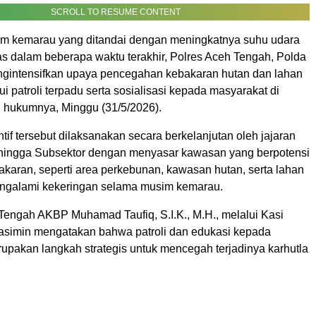
SCROLL TO RESUME CONTENT
m kemarau yang ditandai dengan meningkatnya suhu udara
s dalam beberapa waktu terakhir, Polres Aceh Tengah, Polda
ngintensifkan upaya pencegahan kebakaran hutan dan lahan
lui patroli terpadu serta sosialisasi kepada masyarakat di
h hukumnya, Minggu (31/5/2026).
tif tersebut dilaksanakan secara berkelanjutan oleh jajaran
 hingga Subsektor dengan menyasar kawasan yang berpotensi
karan, seperti area perkebunan, kawasan hutan, serta lahan
ngalami kekeringan selama musim kemarau.
Tengah AKBP Muhamad Taufiq, S.I.K., M.H., melalui Kasi
simin mengatakan bahwa patroli dan edukasi kepada
upakan langkah strategis untuk mencegah terjadinya karhutla