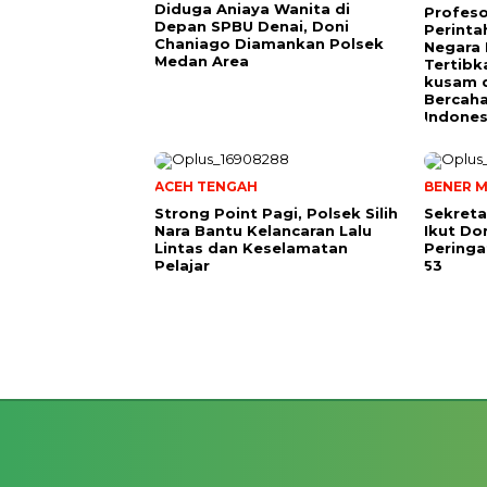
Diduga Aniaya Wanita di
Profeso
Depan SPBU Denai, Doni
Perinta
Chaniago Diamankan Polsek
Negara 
Medan Area
Tertibk
kusam 
Bercah
Indones
ACEH TENGAH
BENER M
Strong Point Pagi, Polsek Silih
Sekreta
Nara Bantu Kelancaran Lalu
Ikut Do
Lintas dan Keselamatan
Peringa
Pelajar
53