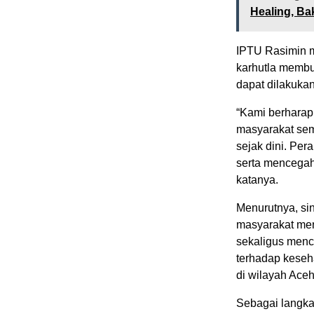
Healing, B
IPTU Rasimin 
karhutla membu
dapat dilakukan
“Kami berharap 
masyarakat sem
sejak dini. Per
serta mencegah
katanya.
Menurutnya, sin
masyarakat men
sekaligus menc
terhadap keseh
di wilayah Ace
Sebagai langka