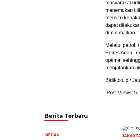
masyarakat unt
menemukan titi
memicu kebakar
dapat dilakuka
diminimalkan.
Melalui patroli
Polres Aceh Te
optimal sehingg
menjalankan a
Bidik.co.id / J
Post Views:
5
Berita Terbaru
MEDAN
JAKART