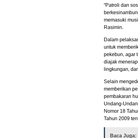
“Patroli dan so
berkesinambung
memasuki musim
Rasimin.
Dalam pelaksan
untuk memberik
pekebun, agar 
diajak menerap
lingkungan, dan
Selain mengede
memberikan pe
pembakaran hu
Undang-Undang
Nomor 18 Tahu
Tahun 2009 ten
Baca Juga: