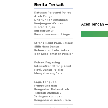
Berita Terkait
Ratusan Personel Polres
Aceh Tengah
Diterjunkan Amankan
Kunjungan Wapres
Aceh Tengah 
Gibran Tinjau
Infrastruktur
Pascabencana di Linge
Strong Point Pagi, Polsek
Silih Nara Bantu
Kelancaran Lalu Lintas
dan Keselamatan Pelajar
Polsek Pegasing
Intensifkan Strong Point
Pagi, Bantu Pelajar
Menyeberang Jalan
Lagi, Tangkap
Pengguna dan
Pengedar, Polres Aceh
Tengah Ungkap 2
Jaringan Kurir dan
Pengedar di Aceh Utara