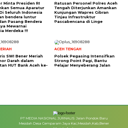
r Minta Presiden RI
Ratusan Personel Polres Aceh
hkan Semua Aparatur
Tengah Diterjunkan Amankan
Di Seluruh Indonesia
Kunjungan Wapres Gibran
an bendera luntur
Tinjau Infrastruktur
dan Pasang Bendera
Pascabencana di Linge
aya Mewarnai
ia Merdeka !!!
ERIAH
ACEH TENGAH
ris SWI Bener Meriah
Polsek Pegasing Intensifkan
nor Darah dalam
Strong Point Pagi, Bantu
tan HUT Bank Aceh ke-
Pelajar Menyeberang Jalan
PT MEDIA NASIONAL JURNALIS: Jalan Pondok Baru
Mesidah Desa Cemparam Jaya Kac,Mesidah,Kab,Bener