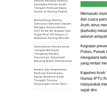
Patroli Perintis Presisi,
Samapta Polres Aceh
Tengah Perkuat Rasa
Aman di Ruang Publik
Memasuki musi
dan cuaca pana
Berkeliling Pantau
Dekorasi Sekolah Dalam
Aceh, terus me
Rangka Semarakkan
(karhutla) mela
HUT RI Ke-81, Bupati Hali
Yoga Nilai SD Negeri 2
seluruh wilaya
Bebesen Paling Meriah
Kegiatan preven
Satreskrim Polres Aceh
Tengah Berhasil
Polres, Polsek
Tangkap Pelaku
mengalami keba
Pencurian, Sejumlah
Barang Bukti Diamankan
yang rentan me
Media dan Kepolisian
Kapolres Aceh 
Perkuat Kemitraan,
Kasat Reskrim Aceh
Humas IPTU Ra
Tengah Terima
Kunjungan Insan Pers
masyarakat mer
sejak dini.