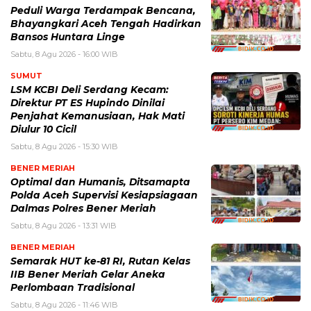
Peduli Warga Terdampak Bencana,
Bhayangkari Aceh Tengah Hadirkan
Bansos Huntara Linge
Sabtu, 8 Agu 2026 - 16:00 WIB
SUMUT
LSM KCBI Deli Serdang Kecam:
Direktur PT ES Hupindo Dinilai
Penjahat Kemanusiaan, Hak Mati
Diulur 10 Cicil
Sabtu, 8 Agu 2026 - 15:30 WIB
BENER MERIAH
Optimal dan Humanis, Ditsamapta
Polda Aceh Supervisi Kesiapsiagaan
Dalmas Polres Bener Meriah
Sabtu, 8 Agu 2026 - 13:31 WIB
BENER MERIAH
Semarak HUT ke-81 RI, Rutan Kelas
IIB Bener Meriah Gelar Aneka
Perlombaan Tradisional
Sabtu, 8 Agu 2026 - 11:46 WIB