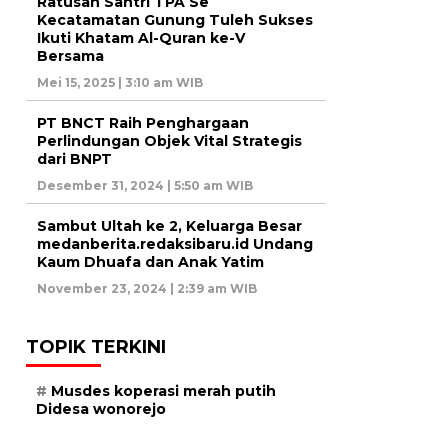
Ratusan Santri TPA Se
Kecatamatan Gunung Tuleh Sukses
Ikuti Khatam Al-Quran ke-V
Bersama
Mei 15, 2025 | 3:10 am WIB
PT BNCT Raih Penghargaan
Perlindungan Objek Vital Strategis
dari BNPT
Desember 31, 2024 | 5:50 am WIB
Sambut Ultah ke 2, Keluarga Besar
medanberita.redaksibaru.id Undang
Kaum Dhuafa dan Anak Yatim
November 23, 2024 | 2:39 am WIB
TOPIK TERKINI
Musdes koperasi merah putih
Didesa wonorejo