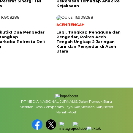
Pererat Sinergi TNI
Kekerasan terhadap Anak ke
s
Kejaksaan
ACEH TENGAH
kutik! Dua Pengedar
Lagi, Tangkap Pengguna dan
itangkap
Pengedar, Polres Aceh
arkoba Polresta Deli
Tengah Ungkap 2 Jaringan
g
Kurir dan Pengedar di Aceh
Utara
PT MEDIA NASIONAL JURNALIS: Jalan Pondok Baru
Mesidah Desa Cemparam Jaya Kac,Mesidah,Kab,Bener
Meriah-Aceh