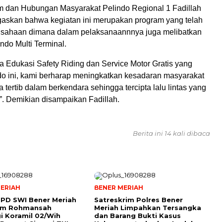
 dan Hubungan Masyarakat Pelindo Regional 1 Fadillah
skan bahwa kegiatan ini merupakan program yang telah
usahaan dimana dalam pelaksanaannnya juga melibatkan
ndo Multi Terminal.
 Edukasi Safety Riding dan Service Motor Gratis yang
ndo ini, kami berharap meningkatkan kesadaran masyarakat
 tertib dalam berkendara sehingga tercipta lalu lintas yang
”. Demikian disampaikan Fadillah.
Berita ini 14 kali dibaca
ERIAH
BENER MERIAH
PD SWI Bener Meriah
Satreskrim Polres Bener
tim Rohmansah
Meriah Limpahkan Tersangka
i Koramil 02/Wih
dan Barang Bukti Kasus