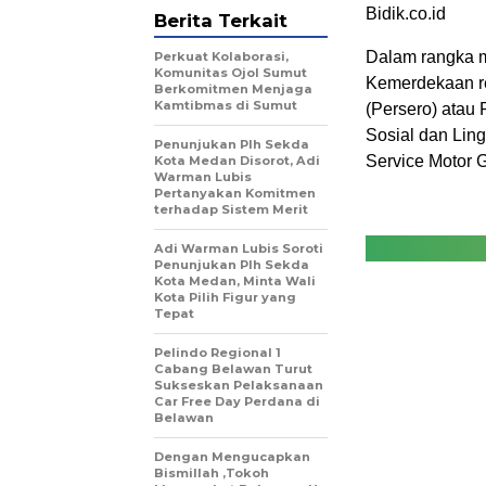
Bidik.co.id
Berita Terkait
Dalam rangka 
Perkuat Kolaborasi,
Komunitas Ojol Sumut
Kemerdekaan re
Berkomitmen Menjaga
Kamtibmas di Sumut
(Persero) atau
Sosial dan Lin
Penunjukan Plh Sekda
Service Motor G
Kota Medan Disorot, Adi
Warman Lubis
Pertanyakan Komitmen
terhadap Sistem Merit
Adi Warman Lubis Soroti
Penunjukan Plh Sekda
Kota Medan, Minta Wali
Kota Pilih Figur yang
Tepat
Pelindo Regional 1
Cabang Belawan Turut
Sukseskan Pelaksanaan
Car Free Day Perdana di
Belawan
Dengan Mengucapkan
Bismillah ,Tokoh