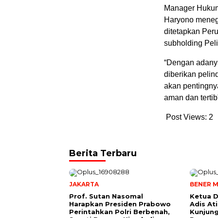
Manager Hukum
Haryono menega
ditetapkan Per
subholding Peli
“Dengan adanya
diberikan peli
akan pentingnya
aman dan tertib
Post Views:
2
Berita Terbaru
JAKARTA
BENER M
Prof. Sutan Nasomal
Ketua D
Harapkan Presiden Prabowo
Adis A
Perintahkan Polri Berbenah,
Kunjung