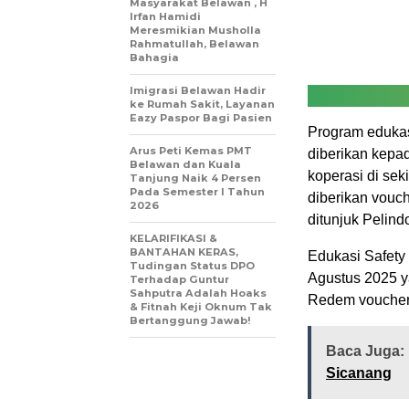
Masyarakat Belawan , H
Irfan Hamidi
Meresmikian Musholla
Rahmatullah, Belawan
Bahagia
Imigrasi Belawan Hadir
ke Rumah Sakit, Layanan
Eazy Paspor Bagi Pasien
Program edukasi
Arus Peti Kemas PMT
diberikan kepa
Belawan dan Kuala
koperasi di se
Tanjung Naik 4 Persen
Pada Semester I Tahun
diberikan vouch
2026
ditunjuk Pelind
KELARIFIKASI &
BANTAHAN KERAS,
Edukasi Safety 
Tudingan Status DPO
Agustus 2025 y
Terhadap Guntur
Sahputra Adalah Hoaks
Redem voucher 
& Fitnah Keji Oknum Tak
Bertanggung Jawab!
Baca Juga:
Sicanang