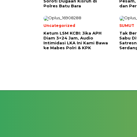
Soroti Dugaan Kisruh di
Pesam, 
Polres Batu Bara
dan Per
Uncategorized
SUMUT
Ketum LSM KCBI: Jika APH
Tak Ber
Diam 3×24 Jam, Audio
Sabu D
Intimidasi LKA Ini Kami Bawa
Satresn
ke Mabes Polri & KPK
Serdan