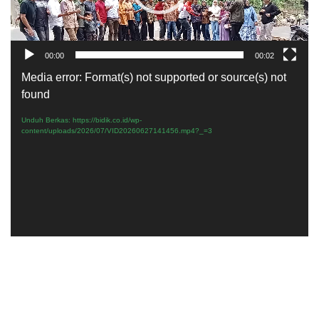
00:00
00:02
Pemutar
Media error: Format(s) not supported or source(s) not
Video
found
Unduh Berkas: https://bidik.co.id/wp-
content/uploads/2026/07/VID20260627141456.mp4?_=3