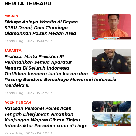
BERITA TERBARU
MEDAN
Diduga Aniaya Wanita di Depan
SPBU Denai, Doni Chaniago
Diamankan Polsek Medan Area
Kamis, 6 Agu 2026 - 15:41 WIB
JAKARTA
Profesor Minta Presiden RI
Perintahkan Semua Aparatur
Negara Di Seluruh Indonesia
Tertibkan bendera luntur kusam dan
Pasang Bendera Bercahaya Mewarnai Indonesia
Merdeka !!!
Kamis, 6 Agu 2026 - 15:22 WIB
ACEH TENGAH
Ratusan Personel Polres Aceh
Tengah Diterjunkan Amankan
Kunjungan Wapres Gibran Tinjau
Infrastruktur Pascabencana di Linge
Kamis, 6 Agu 2026 - 15:07 WIB