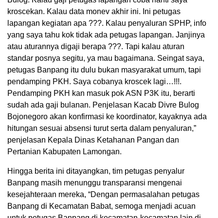
kroscekan. Kalau data monev akhir ini. Ini petugas
lapangan kegiatan apa ???. Kalau penyaluran SPHP, info
yang saya tahu kok tidak ada petugas lapangan. Janjinya
atau aturannya digaji berapa ???. Tapi kalau aturan
standar posnya segitu, ya mau bagaimana. Seingat saya,
petugas Banpang itu dulu bukan masyarakat umum, tapi
pendamping PKH. Saya cobanya kroscek lagi…!!!.
Pendamping PKH kan masuk pok ASN P3K itu, berarti
sudah ada gaji bulanan. Penjelasan Kacab Divre Bulog
Bojonegoro akan konfirmasi ke koordinator, kayaknya ada
hitungan sesuai absensi turut serta dalam penyaluran,”
penjelasan Kepala Dinas Ketahanan Pangan dan
Pertanian Kabupaten Lamongan.
Hingga berita ini ditayangkan, tim petugas penyalur
Banpang masih menunggu transparansi mengenai
kesejahteraan mereka, “Dengan permasalahan petugas
Banpang di Kecamatan Babat, semoga menjadi acuan
untuk petugas Banpang di kecamatan-kecamatan lain di