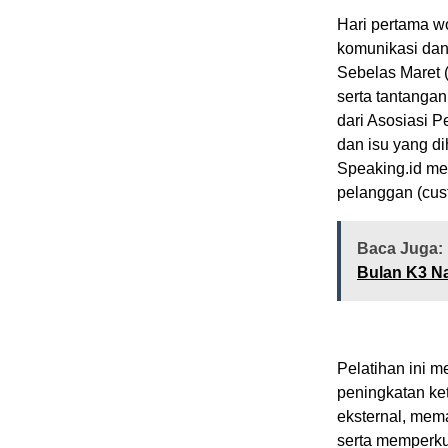
Hari pertama w
komunikasi dan
Sebelas Maret (
serta tantanga
dari Asosiasi 
dan isu yang d
Speaking.id m
pelanggan (cust
Baca Juga:
Bulan K3 N
Pelatihan ini 
peningkatan ke
eksternal, memah
serta memperk