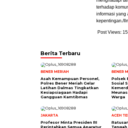
menghadapi tan
terhadap komun
informasi yang
kepentingan./Il
Post Views:
15
Berita Terbaru
BENER MERIAH
BENER M
Asah Kemampuan Personel,
Polsek 
Polres Bener Meriah Gelar
Sosial 
Latihan Dalmas Tingkatkan
Kemerde
Kesiapsiagaan Hadapi
Meunas
Gangguan Kamtibmas
Warga
JAKARTA
ACEH T
Profesor Minta Presiden RI
Ratusan
Perintahkan Semua Aparatur
Tengah