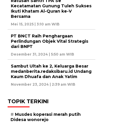
Ratusan Santri TPA Se
Kecatamatan Gunung Tuleh Sukses
Ikuti Khatam Al-Quran ke-V
Bersama
Mei 15, 2025 | 3:10 am WIB
PT BNCT Raih Penghargaan
Perlindungan Objek Vital Strategis
dari BNPT
Desember 31, 2024 | 5:50 am WIB
Sambut Ultah ke 2, Keluarga Besar
medanberita.redaksibaru.id Undang
Kaum Dhuafa dan Anak Yatim
November 23, 2024 | 2:39 am WIB
TOPIK TERKINI
Musdes koperasi merah putih
Didesa wonorejo