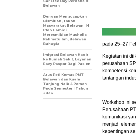
Car Free Day Perdana di
Belawan
Dengan Mengucapkan
Bismillah ,Tokoh
Masyarakat Belawan , H
Irfan Hamidi
Meresmikian Musholla
Rahmatullah, Belawan
pada 25–27 Feb
Bahagia
Imigrasi Belawan Hadir
Kegiatan ini di
ke Rumah Sakit, Layanan
perusahaan SPT
Eazy Paspor Bagi Pasien
kompetensi kom
Arus Peti Kemas PMT
tantangan indust
Belawan dan Kuala
Tanjung Naik 4 Persen
Pada Semester I Tahun
2026
Workshop ini s
Perusahaan PT
komunikasi yang
menjadi eleme
kepentingan ser