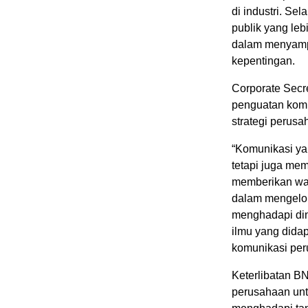
di industri. Sel
publik yang leb
dalam menyamp
kepentingan.
Corporate Secr
penguatan komp
strategi perusa
“Komunikasi ya
tetapi juga mem
memberikan wa
dalam mengelol
menghadapi din
ilmu yang dida
komunikasi peru
Keterlibatan B
perusahaan unt