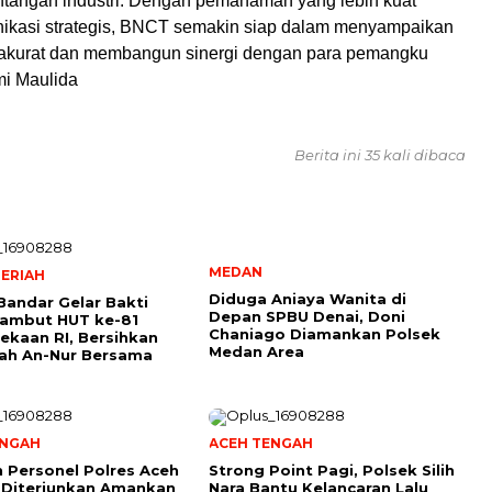
tangan industri. Dengan pemahaman yang lebih kuat
ikasi strategis, BNCT semakin siap dalam menyampaikan
 akurat dan membangun sinergi dengan para pemangku
mi Maulida
Berita ini 35 kali dibaca
MEDAN
ERIAH
Diduga Aniaya Wanita di
Bandar Gelar Bakti
Depan SPBU Denai, Doni
Sambut HUT ke-81
Chaniago Diamankan Polsek
kaan RI, Bersihkan
Medan Area
ah An-Nur Bersama
ENGAH
ACEH TENGAH
 Personel Polres Aceh
Strong Point Pagi, Polsek Silih
 Diterjunkan Amankan
Nara Bantu Kelancaran Lalu