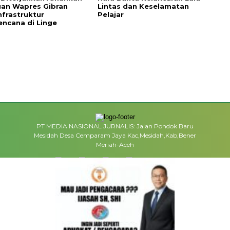
an Wapres Gibran
Lintas dan Keselamatan
nfrastruktur
Pelajar
ncana di Linge
PT MEDIA NASIONAL JURNALIS: Jalan Pondok Baru
Mesidah Desa Cemparam Jaya Kac,Mesidah,Kab,Bener
Meriah-Aceh
MEDIA NETWORK
facebook.com
google.co.id
instagram.com
web.whatsapp.com