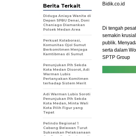
Bidik.co.id
Berita Terkait
Diduga Aniaya Wanita di
Depan SPBU Denai, Doni
Chaniago Diamankan
Di tengah pesa
Polsek Medan Area
semakin krusia
Perkuat Kolaborasi,
publik. Menyada
Komunitas Ojol Sumut
Berkomitmen Menjaga
serta dalam Wo
Kamtibmas di Sumut
SPTP Group
Penunjukan Plh Sekda
Kota Medan Disorot, Adi
Warman Lubis
Pertanyakan Komitmen
terhadap Sistem Merit
Adi Warman Lubis Soroti
Penunjukan Plh Sekda
Kota Medan, Minta Wali
Kota Pilih Figur yang
Tepat
Pelindo Regional 1
Cabang Belawan Turut
Sukseskan Pelaksanaan