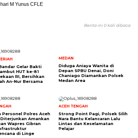
auhari M Yunus CFLE
Berita ini 0 kali dibaca
MEDAN
ERIAH
Diduga Aniaya Wanita di
Bandar Gelar Bakti
Depan SPBU Denai, Doni
Sambut HUT ke-81
Chaniago Diamankan Polsek
kaan RI, Bersihkan
Medan Area
ah An-Nur Bersama
ENGAH
ACEH TENGAH
 Personel Polres Aceh
Strong Point Pagi, Polsek Silih
 Diterjunkan Amankan
Nara Bantu Kelancaran Lalu
an Wapres Gibran
Lintas dan Keselamatan
nfrastruktur
Pelajar
ncana di Linge