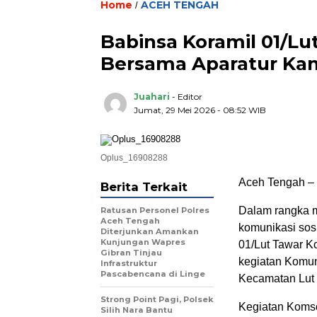
Home
ACEH TENGAH
/
Babinsa Koramil 01/L
Bersama Aparatur K
Juahari
- Editor
Jumat, 29 Mei 2026 - 08:52 WIB
Oplus_16908288
Aceh Tengah –
Berita Terkait
Dalam rangka m
Ratusan Personel Polres
Aceh Tengah
komunikasi sos
Diterjunkan Amankan
Kunjungan Wapres
01/Lut Tawar K
Gibran Tinjau
kegiatan Komun
Infrastruktur
Pascabencana di Linge
Kecamatan Lut 
Strong Point Pagi, Polsek
Kegiatan Komso
Silih Nara Bantu