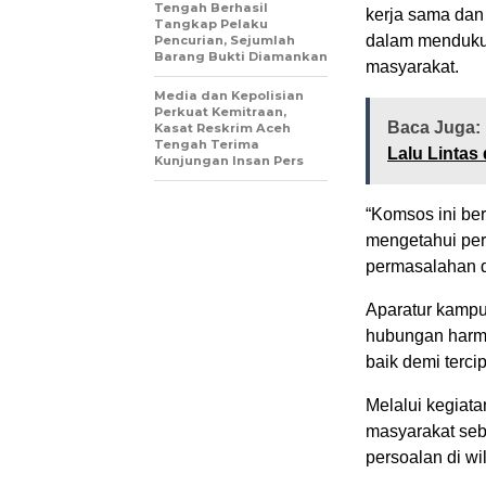
Tengah Berhasil
kerja sama dan
Tangkap Pelaku
dalam menduku
Pencurian, Sejumlah
Barang Bukti Diamankan
masyarakat.
Media dan Kepolisian
Perkuat Kemitraan,
Baca Juga:
Kasat Reskrim Aceh
Tengah Terima
Lalu Lintas
Kunjungan Insan Pers
“Komsos ini be
mengetahui per
permasalahan da
Aparatur kampu
hubungan harmo
baik demi terc
Melalui kegiata
masyarakat seb
persoalan di wi