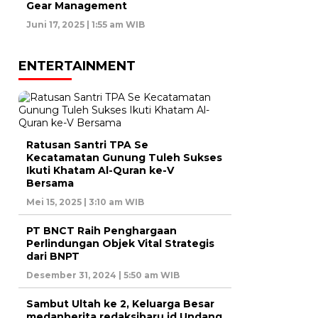
Gear Management
Juni 17, 2025 | 1:55 am WIB
ENTERTAINMENT
Ratusan Santri TPA Se
Kecatamatan Gunung Tuleh Sukses
Ikuti Khatam Al-Quran ke-V
Bersama
Mei 15, 2025 | 3:10 am WIB
PT BNCT Raih Penghargaan
Perlindungan Objek Vital Strategis
dari BNPT
Desember 31, 2024 | 5:50 am WIB
Sambut Ultah ke 2, Keluarga Besar
medanberita.redaksibaru.id Undang