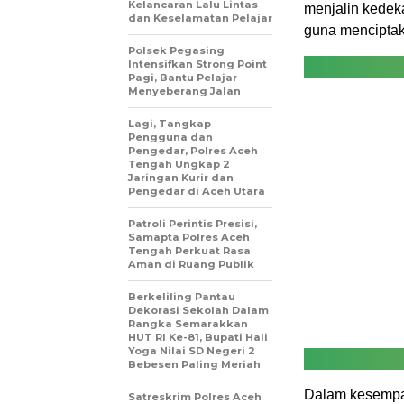
Kelancaran Lalu Lintas
menjalin kedek
dan Keselamatan Pelajar
guna menciptaka
Polsek Pegasing
Intensifkan Strong Point
Pagi, Bantu Pelajar
Menyeberang Jalan
Lagi, Tangkap
Pengguna dan
Pengedar, Polres Aceh
Tengah Ungkap 2
Jaringan Kurir dan
Pengedar di Aceh Utara
Patroli Perintis Presisi,
Samapta Polres Aceh
Tengah Perkuat Rasa
Aman di Ruang Publik
Berkeliling Pantau
Dekorasi Sekolah Dalam
Rangka Semarakkan
HUT RI Ke-81, Bupati Hali
Yoga Nilai SD Negeri 2
Bebesen Paling Meriah
Dalam kesempat
Satreskrim Polres Aceh