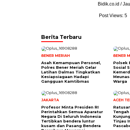
Bidik.co.id / J
Post Views:
5
Berita Terbaru
BENER MERIAH
BENER M
Asah Kemampuan Personel,
Polsek 
Polres Bener Meriah Gelar
Sosial 
Latihan Dalmas Tingkatkan
Kemerde
Kesiapsiagaan Hadapi
Meunas
Gangguan Kamtibmas
Warga
JAKARTA
ACEH T
Profesor Minta Presiden RI
Ratusan
Perintahkan Semua Aparatur
Tengah
Negara Di Seluruh Indonesia
Kunjung
Tertibkan bendera luntur
Tinjau I
kusam dan Pasang Bendera
Pascabe