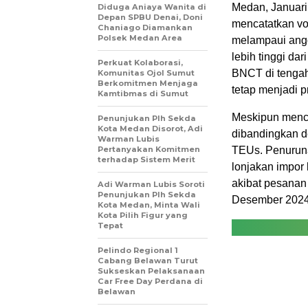
Medan, Januari
Diduga Aniaya Wanita di
Depan SPBU Denai, Doni
mencatatkan vo
Chaniago Diamankan
Polsek Medan Area
melampaui ang
lebih tinggi da
Perkuat Kolaborasi,
BNCT di tengah
Komunitas Ojol Sumut
Berkomitmen Menjaga
tetap menjadi p
Kamtibmas di Sumut
Meskipun mencat
Penunjukan Plh Sekda
Kota Medan Disorot, Adi
dibandingkan 
Warman Lubis
Pertanyakan Komitmen
TEUs. Penuruna
terhadap Sistem Merit
lonjakan impor
akibat pesanan 
Adi Warman Lubis Soroti
Penunjukan Plh Sekda
Desember 2024
Kota Medan, Minta Wali
Kota Pilih Figur yang
Tepat
Pelindo Regional 1
Cabang Belawan Turut
Sukseskan Pelaksanaan
Car Free Day Perdana di
Belawan