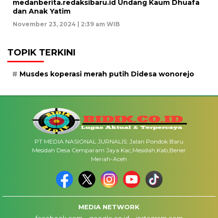
medanberita.redaksibaru.id Undang Kaum Dhuafa
dan Anak Yatim
November 23, 2024 | 2:39 am WIB
TOPIK TERKINI
Musdes koperasi merah putih Didesa wonorejo
PT MEDIA NASIONAL JURNALIS: Jalan Pondok Baru
Mesidah Desa Cemparam Jaya Kac,Mesidah,Kab,Bener
Meriah-Aceh
MEDIA NETWORK
facebook.com
google.co.id
instagram.com