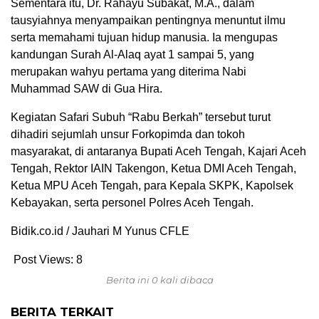
Sementara itu, Dr. Rahayu Subakat, M.A., dalam
tausyiahnya menyampaikan pentingnya menuntut ilmu
serta memahami tujuan hidup manusia. Ia mengupas
kandungan Surah Al-Alaq ayat 1 sampai 5, yang
merupakan wahyu pertama yang diterima Nabi
Muhammad SAW di Gua Hira.
Kegiatan Safari Subuh “Rabu Berkah” tersebut turut
dihadiri sejumlah unsur Forkopimda dan tokoh
masyarakat, di antaranya Bupati Aceh Tengah, Kajari Aceh
Tengah, Rektor IAIN Takengon, Ketua DMI Aceh Tengah,
Ketua MPU Aceh Tengah, para Kepala SKPK, Kapolsek
Kebayakan, serta personel Polres Aceh Tengah.
Bidik.co.id / Jauhari M Yunus CFLE
Post Views:
8
Berita ini 0 kali dibaca
BERITA TERKAIT