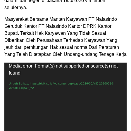
dalam luar negeri di Jakarta 19/5/2026 via telpon
selulernya.
Masyarakat Bersama Mantan Karyawan PT Nafasindo
Geruduk Kantor PT Nafasindo Kantor DPRK Kantor
Bupati. Terkait Hak Karyawan Yang Tidak Sesuai
Diberikan Oleh Perusahaan Terhadap Karyawan Yang
jauh dari perhitungan Hak sesuai norma Dari Peraturan
Yang Telah Ditetapkan Oleh Undang-undang Tenaga Kerja
Pemutar
Media error: Format(s) not supported or source(s) not
Video
found
Unduh Berkas: https://bidik.co.id/wp-content/uploads/2026/05/VID-20260519-
WA0011.mp4?_=2