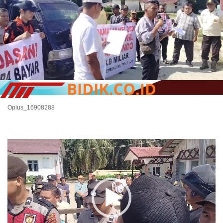
Oplus_16908288
Pemutar
Video