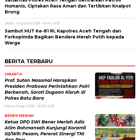
Satlantas Polres Aceh Tengah Gencarkan Patroli
Humanis, Ciptakan Rasa Aman dan Tertibkan Knalpot
Brong
Sabtu, 1 Agustus 2026 - 04:41 WIB
Sambut HUT Ke-81 RI, Kapolres Aceh Tengah dan
Forkopimda Bagikan Bendera Merah Putih kepada
Warga
BERITA TERBARU
JAKARTA
Prof. Sutan Nasomal Harapkan
Presiden Prabowo Perintahkan Polri
Berbenah, Soroti Dugaan Kisruh di
Polres Batu Bara
Kamis, 6 Agu 2026 - 00:50 WIB
BENER MERIAH
Ketua DPD SWI Bener Meriah Adis
Atim Rohmansah Kunjungi Koramil
02/Wih Pesam, Pererat Sinergi TNI
dan Pers