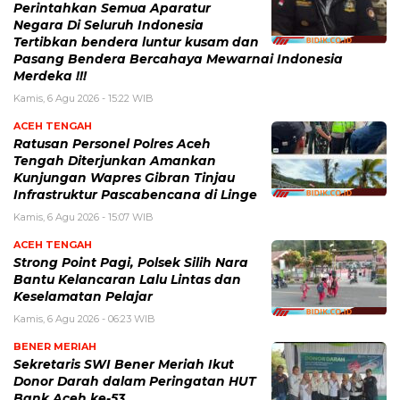
Perintahkan Semua Aparatur
Negara Di Seluruh Indonesia
Tertibkan bendera luntur kusam dan
Pasang Bendera Bercahaya Mewarnai Indonesia
Merdeka !!!
Kamis, 6 Agu 2026 - 15:22 WIB
ACEH TENGAH
Ratusan Personel Polres Aceh
Tengah Diterjunkan Amankan
Kunjungan Wapres Gibran Tinjau
Infrastruktur Pascabencana di Linge
Kamis, 6 Agu 2026 - 15:07 WIB
ACEH TENGAH
Strong Point Pagi, Polsek Silih Nara
Bantu Kelancaran Lalu Lintas dan
Keselamatan Pelajar
Kamis, 6 Agu 2026 - 06:23 WIB
BENER MERIAH
Sekretaris SWI Bener Meriah Ikut
Donor Darah dalam Peringatan HUT
Bank Aceh ke-53