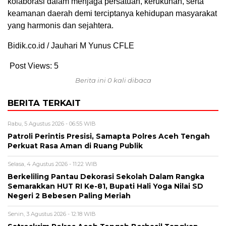
kolaborasi dalam menjaga persatuan, kerukunan, serta
keamanan daerah demi terciptanya kehidupan masyarakat
yang harmonis dan sejahtera.
Bidik.co.id / Jauhari M Yunus CFLE
Post Views:
5
Berita ini 0 kali dibaca
BERITA TERKAIT
Rabu, 5 Agustus 2026 - 06:55 WIB
Patroli Perintis Presisi, Samapta Polres Aceh Tengah
Perkuat Rasa Aman di Ruang Publik
Selasa, 4 Agustus 2026 - 11:22 WIB
Berkeliling Pantau Dekorasi Sekolah Dalam Rangka
Semarakkan HUT RI Ke-81, Bupati Hali Yoga Nilai SD
Negeri 2 Bebesen Paling Meriah
Senin, 3 Agustus 2026 - 12:18 WIB