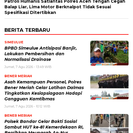
Patroli Humanis Satlantas Polres Aceh Tengah Cegah
Balap Liar, Lima Motor Berknalpot Tidak Sesuai
Spesifikasi Ditertibkan
BERITA TERBARU
SIMEULUE
BPBD Simeulue Antisipasi Banjir,
Lakukan Pembersihan dan
Normalisasi Drainase
Jumat, 7 Agu 2026 - 13:49 WIB
BENER MERIAH
Asah Kemampuan Personel, Polres
Bener Meriah Gelar Latihan Dalmas
Tingkatkan Kesiapsiagaan Hadapi
Gangguan Kamtibmas
Jumat, 7 Agu 2026 - 10:12 WIB
BENER MERIAH
Polsek Bandar Gelar Bakti Sosial
Sambut HUT ke-81 Kemerdekaan RI,
Bersihkan Meunasah An-Nur