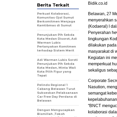
Bidik.co.id
Berita Terkait
Belawan, 27 Me
Perkuat Kolaborasi,
Komunitas Ojol Sumut
menyerahkan sa
Berkomitmen Menjaga
Kamtibmas di Sumut
(Kodaeral) I d
Penyerahan hew
Penunjukan Plh Sekda
lingkungan Kod
Kota Medan Disorot, Adi
Warman Lubis
dilakukan pada
Pertanyakan Komitmen
terhadap Sistem Merit
masyarakat di 
Kegiatan ini m
Adi Warman Lubis Soroti
memperkuat hu
Penunjukan Plh Sekda
Kota Medan, Minta Wali
sekaligus seba
Kota Pilih Figur yang
Tepat
Corporate Secr
Pelindo Regional 1
Nasution, meng
Cabang Belawan Turut
Sukseskan Pelaksanaan
semangat keber
Car Free Day Perdana di
kepelabuhanan 
Belawan
“BNCT mengucap
Dengan Mengucapkan
kolaborasi dal
Bismillah ,Tokoh