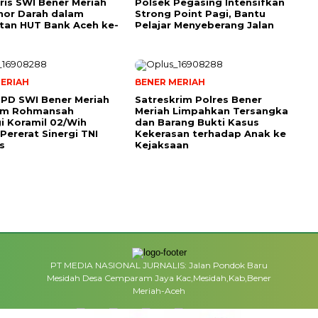
ris SWI Bener Meriah
Polsek Pegasing Intensifkan
nor Darah dalam
Strong Point Pagi, Bantu
tan HUT Bank Aceh ke-
Pelajar Menyeberang Jalan
ERIAH
BENER MERIAH
PD SWI Bener Meriah
Satreskrim Polres Bener
tim Rohmansah
Meriah Limpahkan Tersangka
i Koramil 02/Wih
dan Barang Bukti Kasus
Pererat Sinergi TNI
Kekerasan terhadap Anak ke
s
Kejaksaan
PT MEDIA NASIONAL JURNALIS: Jalan Pondok Baru
Mesidah Desa Cemparam Jaya Kac,Mesidah,Kab,Bener
Meriah-Aceh