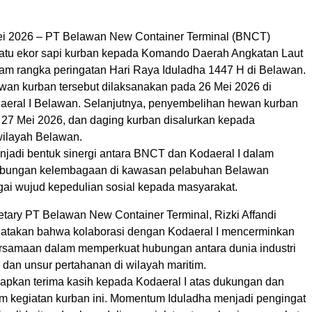
i 2026 – PT Belawan New Container Terminal (BNCT)
tu ekor sapi kurban kepada Komando Daerah Angkatan Laut
alam rangka peringatan Hari Raya Iduladha 1447 H di Belawan.
an kurban tersebut dilaksanakan pada 26 Mei 2026 di
aeral I Belawan. Selanjutnya, penyembelihan hewan kurban
 27 Mei 2026, dan daging kurban disalurkan kepada
wilayah Belawan.
enjadi bentuk sinergi antara BNCT dan Kodaeral I dalam
bungan kelembagaan di kawasan pelabuhan Belawan
gai wujud kepedulian sosial kepada masyarakat.
etary PT Belawan New Container Terminal, Rizki Affandi
atakan bahwa kolaborasi dengan Kodaeral I mencerminkan
samaan dalam memperkuat hubungan antara dunia industri
dan unsur pertahanan di wilayah maritim.
kan terima kasih kepada Kodaeral I atas dukungan dan
am kegiatan kurban ini. Momentum Iduladha menjadi pengingat