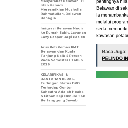
Masyarakat Belawan , H
pentingnya nila
Irfan Hamidi
Belawan di seki
Meresmikian Musholla
Rahmatullah, Belawan
Ia menambahkan
Bahagia
melalui progra
Imigrasi Belawan Hadir
serta memperk
ke Rumah Sakit, Layanan
kawasan pelab
Eazy Paspor Bagi Pasien
Arus Peti Kemas PMT
Baca Juga:
Belawan dan Kuala
Tanjung Naik 4 Persen
PELINDO I
Pada Semester I Tahun
2026
KELARIFIKASI &
BANTAHAN KERAS,
Tudingan Status DPO
Terhadap Guntur
Sahputra Adalah Hoaks
& Fitnah Keji Oknum Tak
Bertanggung Jawab!