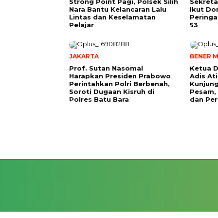
Strong Point Pagi, Polsek Silih
Sekreta
Nara Bantu Kelancaran Lalu
Ikut Do
Lintas dan Keselamatan
Peringa
Pelajar
53
JAKARTA
BENER M
Prof. Sutan Nasomal
Ketua D
Harapkan Presiden Prabowo
Adis A
Perintahkan Polri Berbenah,
Kunjung
Soroti Dugaan Kisruh di
Pesam, 
Polres Batu Bara
dan Per