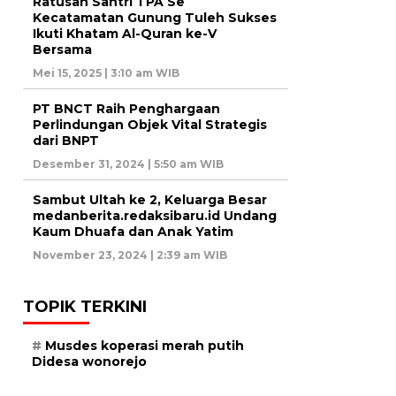
Ratusan Santri TPA Se
Kecatamatan Gunung Tuleh Sukses
Ikuti Khatam Al-Quran ke-V
Bersama
Mei 15, 2025 | 3:10 am WIB
PT BNCT Raih Penghargaan
Perlindungan Objek Vital Strategis
dari BNPT
Desember 31, 2024 | 5:50 am WIB
Sambut Ultah ke 2, Keluarga Besar
medanberita.redaksibaru.id Undang
Kaum Dhuafa dan Anak Yatim
November 23, 2024 | 2:39 am WIB
TOPIK TERKINI
Musdes koperasi merah putih
Didesa wonorejo