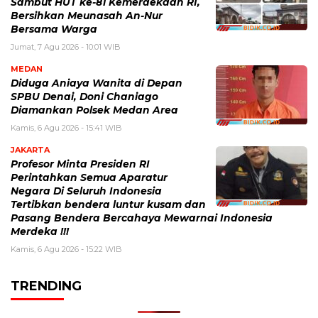
Sambut HUT ke-81 Kemerdekaan RI,
Bersihkan Meunasah An-Nur
Bersama Warga
Jumat, 7 Agu 2026 - 10:01 WIB
MEDAN
Diduga Aniaya Wanita di Depan
SPBU Denai, Doni Chaniago
Diamankan Polsek Medan Area
Kamis, 6 Agu 2026 - 15:41 WIB
JAKARTA
Profesor Minta Presiden RI
Perintahkan Semua Aparatur
Negara Di Seluruh Indonesia
Tertibkan bendera luntur kusam dan
Pasang Bendera Bercahaya Mewarnai Indonesia
Merdeka !!!
Kamis, 6 Agu 2026 - 15:22 WIB
TRENDING