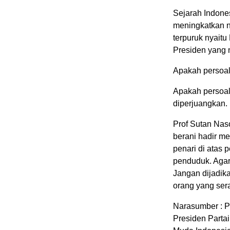
Sejarah Indone
meningkatkan ni
terpuruk nyait
Presiden yang
Apakah persoal
Apakah persoala
diperjuangkan.
Prof Sutan Nas
berani hadir m
penari di atas 
penduduk. Agar
Jangan dijadik
orang yang sera
Narasumber : P
Presiden Parta