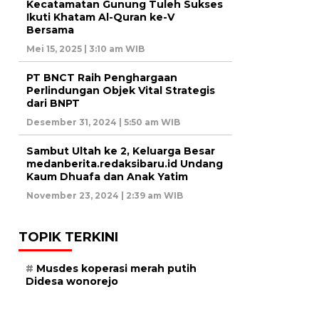
Kecatamatan Gunung Tuleh Sukses
Ikuti Khatam Al-Quran ke-V
Bersama
Mei 15, 2025 | 3:10 am WIB
PT BNCT Raih Penghargaan
Perlindungan Objek Vital Strategis
dari BNPT
Desember 31, 2024 | 5:50 am WIB
Sambut Ultah ke 2, Keluarga Besar
medanberita.redaksibaru.id Undang
Kaum Dhuafa dan Anak Yatim
November 23, 2024 | 2:39 am WIB
TOPIK TERKINI
Musdes koperasi merah putih
Didesa wonorejo