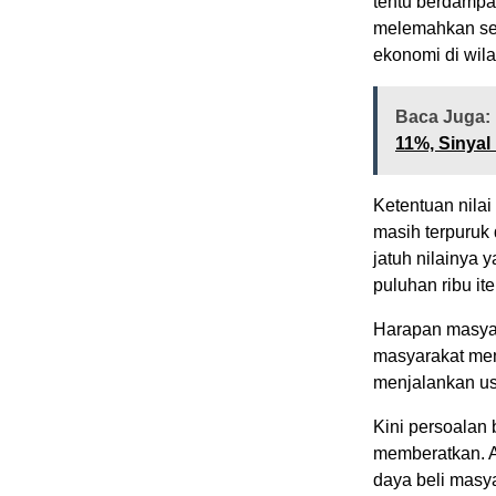
tentu berdampa
melemahkan send
ekonomi di wil
Baca Juga:
11%, Sinyal
Ketentuan nila
masih terpuruk 
jatuh nilainya 
puluhan ribu it
Harapan masya
masyarakat me
menjalankan us
Kini persoalan
memberatkan. A
daya beli masya