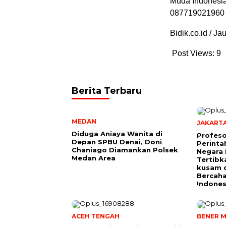
Muda Indones
087719021960
Bidik.co.id / J
Post Views:
9
Berita Terbaru
MEDAN
JAKART
Diduga Aniaya Wanita di
Profeso
Depan SPBU Denai, Doni
Perinta
Chaniago Diamankan Polsek
Negara 
Medan Area
Tertibk
kusam 
Bercah
Indones
ACEH TENGAH
BENER M