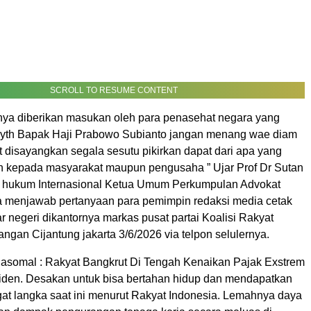
SCROLL TO RESUME CONTENT
nya diberikan masukan oleh para penasehat negara yang
si yth Bapak Haji Prabowo Subianto jangan menang wae diam
 disayangkan segala sesutu pikirkan dapat dari apa yang
n kepada masyarakat maupun pengusaha ” Ujar Prof Dr Sutan
 hukum Internasional Ketua Umum Perkumpulan Advokat
 menjawab pertanyaan para pemimpin redaksi media cetak
r negeri dikantornya markas pusat partai Koalisi Rakyat
langan Cijantung jakarta 3/6/2026 via telpon selulernya.
Nasomal : Rakyat Bangkrut Di Tengah Kenaikan Pajak Exstrem
iden. Desakan untuk bisa bertahan hidup dan mendapatkan
gat langka saat ini menurut Rakyat Indonesia. Lemahnya daya