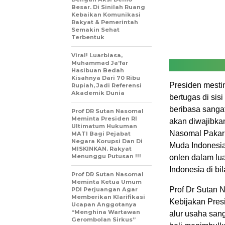
Besar. Di Sinilah Ruang
Kebaikan Komunikasi
Rakyat & Pemerintah
Semakin Sehat
Terbentuk
Viral! Luarbiasa,
Muhammad Ja’far
Hasibuan Bedah
Kisahnya Dari 70 Ribu
Presiden mesti
Rupiah, Jadi Referensi
Akademik Dunia
bertugas di si
beribasa sangat
Prof DR Sutan Nasomal
Meminta Presiden RI
akan diwajibka
Ultimatum Hukuman
Nasomal Pakar
MATI Bagi Pejabat
Negara Korupsi Dan Di
Muda Indonesia
MISKINKAN. Rakyat
Menunggu Putusan !!!
onlen dalam lua
Indonesia di bi
Prof DR Sutan Nasomal
Meminta Ketua Umum
Prof Dr Sutan 
PDI Perjuangan Agar
Memberikan Klarifikasi
Kebijakan Pres
Ucapan Anggotanya
“Menghina Wartawan
alur usaha san
Gerombolan Sirkus”