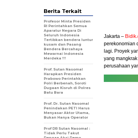
Berita Terkait
Profesor Minta Presiden
RI Perintahkan Semua
Aparatur Negara Di
Seluruh Indonesia
Jakarta –
Bidik.
Tertibkan bendera luntur
perekonomian d
kusam dan Pasang
Bendera Bercahaya
lagi. Proyek y
Mewarnai Indonesia
yang mangkrak d
Merdeka !!!
perusahaan yan
Prof. Sutan Nasomal
Harapkan Presiden
Prabowo Perintahkan
Polri Berbenah, Soroti
Dugaan Kisruh di Polres
Batu Bara
Prof. Dr. Sutan Nasomal
Penindakan PETI Harus
Menyasar Aktor Utama,
Bukan Hanya Operator
Prof DR Sutan Nasomal :
Tidak Perlu Takut
Dengan Aksi Demo