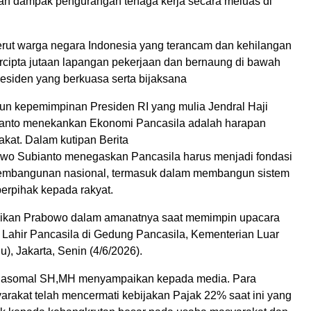
an dampak pengurangan tenaga kerja secara meluas di
.
perut warga negara Indonesia yang terancam dan kehilangan
ercipta jutaan lapangan pekerjaan dan bernaung di bawah
residen yang berkuasa serta bijaksana
un kepemimpinan Presiden RI yang mulia Jendral Haji
anto menekankan Ekonomi Pancasila adalah harapan
kat. Dalam kutipan Berita
wo Subianto menegaskan Pancasila harus menjadi fondasi
embangunan nasional, termasuk dalam membangun sistem
erpihak kepada rakyat.
aikan Prabowo dalam amanatnya saat memimpin upacara
i Lahir Pancasila di Gedung Pancasila, Kementerian Luar
), Jakarta, Senin (4/6/2026).
 Nasomal SH,MH menyampaikan kepada media. Para
arakat telah mencermati kebijakan Pajak 22% saat ini yang