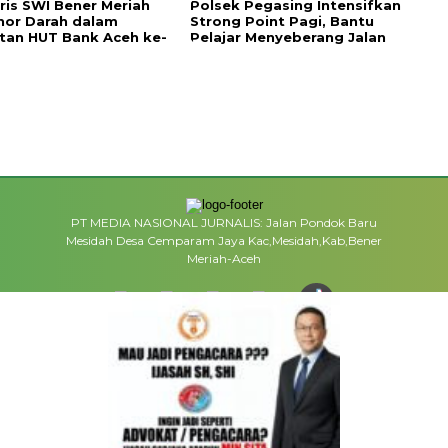
ris SWI Bener Meriah
Polsek Pegasing Intensifkan
nor Darah dalam
Strong Point Pagi, Bantu
tan HUT Bank Aceh ke-
Pelajar Menyeberang Jalan
PT MEDIA NASIONAL JURNALIS: Jalan Pondok Baru
Mesidah Desa Cemparam Jaya Kac,Mesidah,Kab,Bener
Meriah-Aceh
MEDIA NETWORK
facebook.com
google.co.id
instagram.com
web.whatsapp.com
ME
REDAKSI
INFO IKLAN
DISCLAIMER
HUBUNGI KA