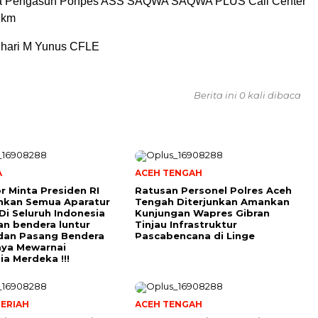
ia Pengasuh Ponpes ASS SAQWA SAQWA PLUS Call Center
 km
auhari M Yunus CFLE
Berita ini 0 kali dibaca
A
ACEH TENGAH
r Minta Presiden RI
Ratusan Personel Polres Aceh
hkan Semua Aparatur
Tengah Diterjunkan Amankan
Di Seluruh Indonesia
Kunjungan Wapres Gibran
an bendera luntur
Tinjau Infrastruktur
dan Pasang Bendera
Pascabencana di Linge
aya Mewarnai
ia Merdeka !!!
ERIAH
ACEH TENGAH