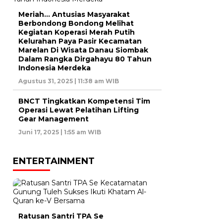
Meriah… Antusias Masyarakat
Berbondong Bondong Melihat
Kegiatan Koperasi Merah Putih
Kelurahan Paya Pasir Kecamatan
Marelan Di Wisata Danau Siombak
Dalam Rangka Dirgahayu 80 Tahun
Indonesia Merdeka
Agustus 31, 2025 | 11:38 am WIB
BNCT Tingkatkan Kompetensi Tim
Operasi Lewat Pelatihan Lifting
Gear Management
Juni 17, 2025 | 1:55 am WIB
ENTERTAINMENT
Ratusan Santri TPA Se