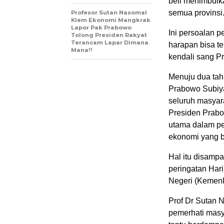
beli menimbulk
semua provinsi
Profesor Sutan Nasomal
Klem Ekonomi Mangkrak
Lapor Pak Prabowo
Ini persoalan 
Tolong Presiden Rakyat
Terancam Lapar Dimana
harapan bisa t
Mana!!
kendali sang P
Menuju dua tah
Prabowo Subiy
seluruh masyara
Presiden Prabo
utama dalam p
ekonomi yang b
Hal itu disamp
peringatan Har
Negeri (Kemenlu
Prof Dr Sutan
pemerhati masy