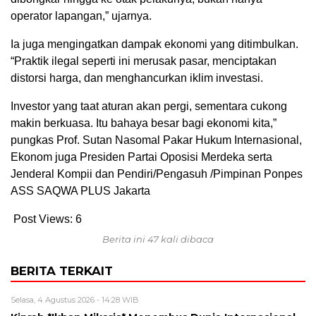
operator lapangan,” ujarnya.
Ia juga mengingatkan dampak ekonomi yang ditimbulkan.
“Praktik ilegal seperti ini merusak pasar, menciptakan
distorsi harga, dan menghancurkan iklim investasi.
Investor yang taat aturan akan pergi, sementara cukong
makin berkuasa. Itu bahaya besar bagi ekonomi kita,”
pungkas Prof. Sutan Nasomal Pakar Hukum Internasional,
Ekonom juga Presiden Partai Oposisi Merdeka serta
Jenderal Kompii dan Pendiri/Pengasuh /Pimpinan Ponpes
ASS SAQWA PLUS Jakarta
Post Views:
6
Berita ini 47 kali dibaca
BERITA TERKAIT
Selasa, 4 Agustus 2026 - 14:28 WIB