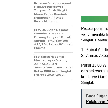
Profesor Sutan Nasomal
Penanggungjawab
Timpas 1,Aceh Singkil
Minta Tinjau Kembali
Keputusan PN Atas
Kasus Muliati!!!.
Proses pemiliha
Prof. Dr. Sutan Nasomal
Pembina Timpas1 :
yang memiliki 
Dukung Langkah Bupati
Singkil. Paniti
Singkil Temui Menteri
ATR/BPN Bahas HGU dan
Plasma.
1. Zainal Abidi
2. Ahmad Akbar,
Prof Sutan Nasomal
Menilai LayakDukung
ZAINAL ABIDIN
Pukul 13.00 WI
SIMATUPANG, SPd. Calon
dan sekretaris 
Ketua PGRI Aceh Singkil
Periode 2026-2030.
konferensi tam
Singkil.
Baca Juga:
Kejaksaan D