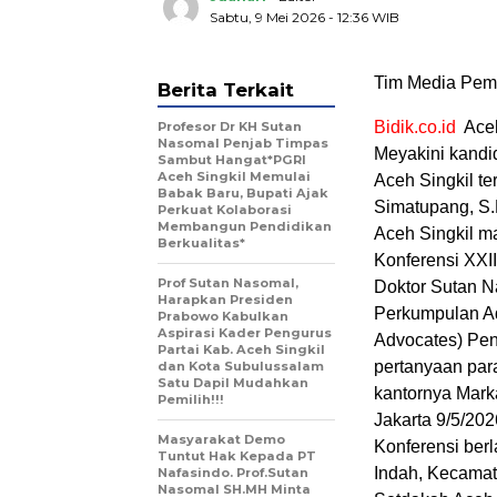
Sabtu, 9 Mei 2026 - 12:36 WIB
Tim Media Pem
Berita Terkait
Bidik.co.id
Aceh
Profesor Dr KH Sutan
Nasomal Penjab Timpas
Meyakini kandi
Sambut Hangat*PGRI
Aceh Singkil Memulai
Aceh Singkil te
Babak Baru, Bupati Ajak
Simatupang, S.
Perkuat Kolaborasi
Membangun Pendidikan
Aceh Singkil ma
Berkualitas*
Konferensi XXII
Prof Sutan Nasomal,
Doktor Sutan 
Harapkan Presiden
Perkumpulan Ad
Prabowo Kabulkan
Aspirasi Kader Pengurus
Advocates) Pe
Partai Kab. Aceh Singkil
pertanyaan par
dan Kota Subulussalam
Satu Dapil Mudahkan
kantornya Marka
Pemilih!!!
Jakarta 9/5/202
Masyarakat Demo
Konferensi ber
Tuntut Hak Kepada PT
Indah, Kecamata
Nafasindo. Prof.Sutan
Nasomal SH.MH Minta