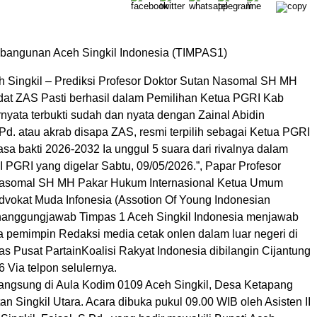
bangunan Aceh Singkil Indonesia (TIMPAS1)
 Singkil – Prediksi Profesor Doktor Sutan Nasomal SH MH
dat ZAS Pasti berhasil dalam Pemilihan Ketua PGRI Kab
rnyata terbukti sudah dan nyata dengan Zainal Abidin
Pd. atau akrab disapa ZAS, resmi terpilih sebagai Ketua PGRI
sa bakti 2026-2032 Ia unggul 5 suara dari rivalnya dalam
I PGRI yang digelar Sabtu, 09/05/2026.”, Papar Profesor
Nasomal SH MH Pakar Hukum Internasional Ketua Umum
vokat Muda Infonesia (Assotion Of Young Indonesian
nanggungjawab Timpas 1 Aceh Singkil Indonesia menjawab
a pemimpin Redaksi media cetak onlen dalam luar negeri di
s Pusat PartainKoalisi Rakyat Indonesia dibilangin Cijantung
6 Via telpon selulernya.
langsung di Aula Kodim 0109 Aceh Singkil, Desa Ketapang
n Singkil Utara. Acara dibuka pukul 09.00 WIB oleh Asisten II