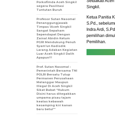
Setdakab Aceh S
Porkofimda Aceh Singkil
segera Pasilitasi
Singkil.
Tuntutan Buruh
Ketua Panitia K
Profesor Sutan Nasomal
Penanggungjawab
S.Pd., sebelum
Timpas 1Aceh Singkil
Indra Ardi, S.
Sangat Sepaham
Sependapat Dengan
pemilihan dimul
Zainal Abidin Ketum
Pemilihan.
PGRI Mendukung Penuh
Syam’un Kadisdik
Larang Adakan Kegiatan
Luar Aceh Singkil Dalih
Apapun!!!
Prof. Sutan Nasomal :
Pemerintah Bersama TNI
POLRI Bersatu Tutup
Permanen Perusahaan
Melanggar Maupun
Illegal Di Aceh Singkil
Sikat Babat “Hukum
Disini harus ditegakkan
umpama pisau tajam
keatas kebawah
kesamping kiri kanan
baru betul'”