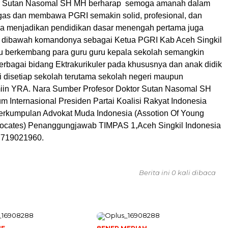
or Sutan Nasomal SH MH berharap semoga amanah dalam
as dan membawa PGRI semakin solid, profesional, dan
ga menjadikan pendidikan dasar menengah pertama juga
 dibawah komandonya sebagai Ketua PGRI Kab Aceh Singkil
 berkembang para guru guru kepala sekolah semangkin
berbagai bidang Ektrakurikuler pada khususnya dan anak didik
i disetiap sekolah terutama sekolah negeri maupun
iin YRA. Nara Sumber Profesor Doktor Sutan Nasomal SH
 Internasional Presiden Partai Koalisi Rakyat Indonesia
rkumpulan Advokat Muda Indonesia (Assotion Of Young
ocates) Penanggungjawab TIMPAS 1,Aceh Singkil Indonesia
7719021960.
Berita ini 0 kali dibaca