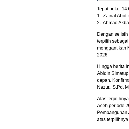
Tepat pukul 14.
1. Zainal Abidi
2. Ahmad Akbar
Dengan selisih
terpilih sebag
menggantikan M
2026.
Hingga berita i
Abidin Simatupa
depan. Konfirm
Nazur,, S.Pd, M
Atas terpilihn
Aceh periode 2
Pembangunan A
atas terpilihny