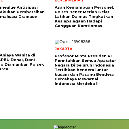
UE
BENER MERIAH
meulue Antisipasi
Asah Kemampuan Personel,
 Lakukan Pembersihan
Polres Bener Meriah Gelar
malisasi Drainase
Latihan Dalmas Tingkatkan
Kesiapsiagaan Hadapi
Gangguan Kamtibmas
JAKARTA
Aniaya Wanita di
Profesor Minta Presiden RI
PBU Denai, Doni
Perintahkan Semua Aparatur
go Diamankan Polsek
Negara Di Seluruh Indonesia
Area
Tertibkan bendera luntur
kusam dan Pasang Bendera
Bercahaya Mewarnai
Indonesia Merdeka !!!