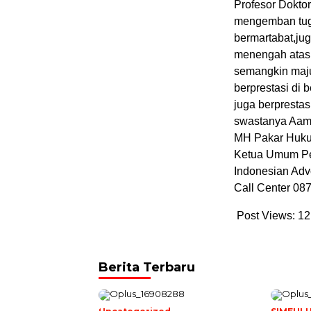
Profesor Dokt
mengemban tug
bermartabat,ju
menengah atas
semangkin maju
berprestasi di 
juga berprestas
swastanya Aam
MH Pakar Hukum
Ketua Umum Pe
Indonesian Adv
Call Center 08
Post Views:
12
Berita Terbaru