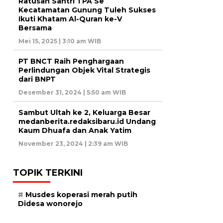
Ratusan Santri TPA Se
Kecatamatan Gunung Tuleh Sukses
Ikuti Khatam Al-Quran ke-V
Bersama
Mei 15, 2025 | 3:10 am WIB
PT BNCT Raih Penghargaan
Perlindungan Objek Vital Strategis
dari BNPT
Desember 31, 2024 | 5:50 am WIB
Sambut Ultah ke 2, Keluarga Besar
medanberita.redaksibaru.id Undang
Kaum Dhuafa dan Anak Yatim
November 23, 2024 | 2:39 am WIB
TOPIK TERKINI
Musdes koperasi merah putih
Didesa wonorejo