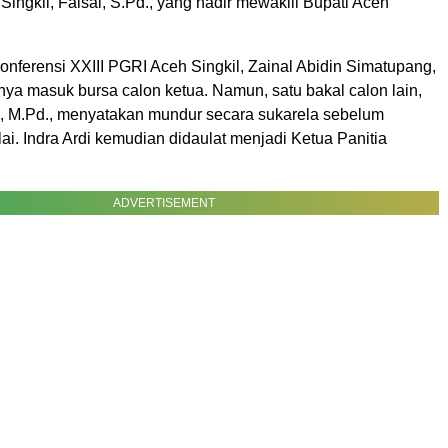
ingkil, Faisal, S.Pd., yang hadir mewakili Bupati Aceh
onferensi XXIII PGRI Aceh Singkil, Zainal Abidin Simatupang,
nya masuk bursa calon ketua. Namun, satu bakal calon lain,
Pd, M.Pd., menyatakan mundur secara sukarela sebelum
ai. Indra Ardi kemudian didaulat menjadi Ketua Panitia
ADVERTISEMENT