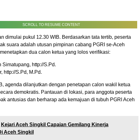
SCROLL TO RESUME CONTENT
n dimulai pukul 12.30 WIB. Berdasarkan tata tertib, peserta
hak suara adalah utusan pimpinan cabang PGRI se-Aceh
a menetapkan dua calon ketua yang lolos verifikasi:
n Simatupang, http://S.Pd.
 http://S.Pd, M.Pd.
B, agenda dilanjutkan dengan penetapan calon wakil ketua
secara demokratis. Pantauan di lokasi, para anggota peserta
pak antusias dan berharap ada kemajuan di tubuh PGRI Aceh
Kejari Aceh Singkil Capaian Gemilang Kinerja
i Aceh Singkil