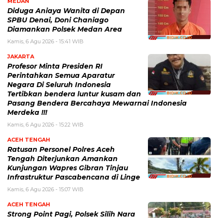
MEDAN
Diduga Aniaya Wanita di Depan
SPBU Denai, Doni Chaniago
Diamankan Polsek Medan Area
Kamis, 6 Agu 2026 - 15:41 WIB
JAKARTA
Profesor Minta Presiden RI
Perintahkan Semua Aparatur
Negara Di Seluruh Indonesia
Tertibkan bendera luntur kusam dan
Pasang Bendera Bercahaya Mewarnai Indonesia
Merdeka !!!
Kamis, 6 Agu 2026 - 15:22 WIB
ACEH TENGAH
Ratusan Personel Polres Aceh
Tengah Diterjunkan Amankan
Kunjungan Wapres Gibran Tinjau
Infrastruktur Pascabencana di Linge
Kamis, 6 Agu 2026 - 15:07 WIB
ACEH TENGAH
Strong Point Pagi, Polsek Silih Nara