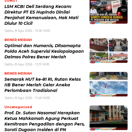
SUMUT
LSM KCBI Deli Serdang Kecam:
Direktur PT ES Hupindo Dinilai
Penjahat Kemanusiaan, Hak Mati
Diulur 10 Cicil
Sabtu, 8 Agu 2026 - 15:30 WIB
BENER MERIAH
Optimal dan Humanis, Ditsamapta
Polda Aceh Supervisi Kesiapsiagaan
Dalmas Polres Bener Meriah
Sabtu, 8 Agu 2026 - 13:31 WIB
BENER MERIAH
Semarak HUT ke-81 RI, Rutan Kelas
IIB Bener Meriah Gelar Aneka
Perlombaan Tradisional
Sabtu, 8 Agu 2026 - 11:46 WIB
Uncategorized
Prof. Dr. Sutan Nasomal Harapkan
Ketua Mahkamah Agung Perkuat
Kemitraan Pengadilan dengan Pers,
Soroti Dugaan Insiden di PN