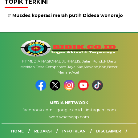
TOPIK TERKINI
Musdes koperasi merah putih Didesa wonorejo
PT MEDIA NASIONAL JURNALIS: Jalan Pondok Baru
Mesidah Desa Cemparam Jaya Kac,Mesidah,Kab,Bener
Meriah-Aceh
MEDIA NETWORK
facebook.com
google.co.id
instagram.com
web.whatsapp.com
HOME
REDAKSI
INFO IKLAN
DISCLAIMER