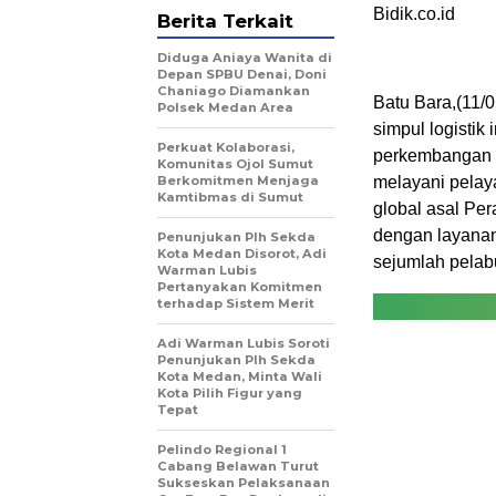
Bidik.co.id
Berita Terkait
Diduga Aniaya Wanita di
Depan SPBU Denai, Doni
Chaniago Diamankan
Batu Bara,(11/
Polsek Medan Area
simpul logistik
Perkuat Kolaborasi,
perkembangan b
Komunitas Ojol Sumut
Berkomitmen Menjaga
melayani pelay
Kamtibmas di Sumut
global asal Pe
dengan layana
Penunjukan Plh Sekda
Kota Medan Disorot, Adi
sejumlah pelab
Warman Lubis
Pertanyakan Komitmen
terhadap Sistem Merit
Adi Warman Lubis Soroti
Penunjukan Plh Sekda
Kota Medan, Minta Wali
Kota Pilih Figur yang
Tepat
Pelindo Regional 1
Cabang Belawan Turut
Sukseskan Pelaksanaan