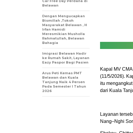
Car Free Day Perdana di
Belawan
Dengan Mengucapkan
Bismillah ,Tokoh
Masyarakat Belawan , H
Irfan Hamidi
Meresmikian Musholla
Rahmatullah, Belawan
Bahagia
Imigrasi Belawan Hadir
ke Rumah Sakit, Layanan
Eazy Paspor Bagi Pasien
Kapal MV CMA 
Arus Peti Kemas PMT
(11/5/2026). K
Belawan dan Kuala
Tanjung Naik 4 Persen
itu mengangkut
Pada Semester I Tahun
dari Kuala Tanj
2026
Layanan terseb
Nang–Nghi So