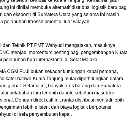
ong sebelum kembali ke Kuala Tanjung. Kehadiran jalur
ng ini dinilai membuka alternatif distribusi logistik baru bagi
i dan eksportir di Sumatera Utara yang selama ini masih
a pelabuhan transshipment di luar wilayah.
si dan Teknik PT PMT Wahyudi mengatakan, masuknya
CNC menjadi momentum penting bagi pengembangan Kuala
 pelabuhan hub internasional di Selat Malaka.
MA CGM FUJI bukan sekadar kunjungan kapal perdana,
indikator bahwa Kuala Tanjung mulai diperhitungkan dalam
ran global. Selama ini, banyak arus barang dari Sumatera
lalui pelabuhan lain terlebih dahulu sebelum masuk ke
sional. Dengan direct call ini, rantai distribusi menjadi lebih
pengiriman lebih efisien, dan biaya logistik berpotensi
ahyudi di sela penyambutan kapal.