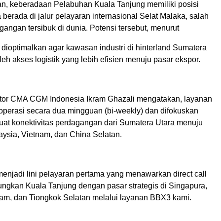
, keberadaan Pelabuhan Kuala Tanjung memiliki posisi
a berada di jalur pelayaran internasional Selat Malaka, salah
agangan tersibuk di dunia. Potensi tersebut, menurut
dioptimalkan agar kawasan industri di hinterland Sumatera
h akses logistik yang lebih efisien menuju pasar ekspor.
ctor CMA CGM Indonesia Ikram Ghazali mengatakan, layanan
perasi secara dua mingguan (bi-weekly) dan difokuskan
at konektivitas perdagangan dari Sumatera Utara menuju
aysia, Vietnam, dan China Selatan.
enjadi lini pelayaran pertama yang menawarkan direct call
gkan Kuala Tanjung dengan pasar strategis di Singapura,
nam, dan Tiongkok Selatan melalui layanan BBX3 kami.