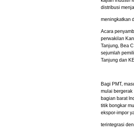
kajian industri 
distribusi menj
meningkatkan d
Acara penyambu
perwakilan Kan
Tanjung, Bea Cu
sejumlah pemili
Tanjung dan KE
Bagi PMT, mas
mulai bergerak 
bagian barat I
titik bongkar m
ekspor-impor y
terintegrasi de