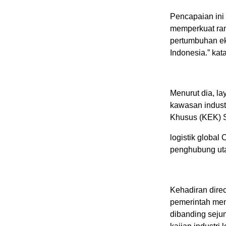
Pencapaian ini
memperkuat ran
pertumbuhan eko
Indonesia.” kat
Menurut dia, l
kawasan indust
Khusus (KEK) S
logistik globa
penghubung ut
Kehadiran direct
pemerintah mene
dibanding seju