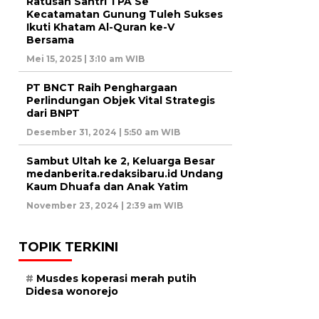
Ratusan Santri TPA Se
Kecatamatan Gunung Tuleh Sukses
Ikuti Khatam Al-Quran ke-V
Bersama
Mei 15, 2025 | 3:10 am WIB
PT BNCT Raih Penghargaan
Perlindungan Objek Vital Strategis
dari BNPT
Desember 31, 2024 | 5:50 am WIB
Sambut Ultah ke 2, Keluarga Besar
medanberita.redaksibaru.id Undang
Kaum Dhuafa dan Anak Yatim
November 23, 2024 | 2:39 am WIB
TOPIK TERKINI
Musdes koperasi merah putih
Didesa wonorejo