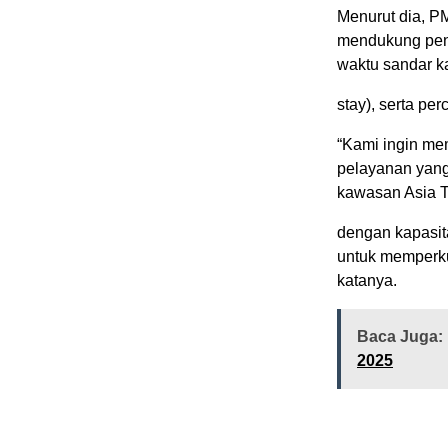
Menurut dia, P
mendukung penin
waktu sandar ka
stay), serta per
“Kami ingin m
pelayanan yang 
kawasan Asia T
dengan kapasita
untuk memperku
katanya.
Baca Juga:
2025