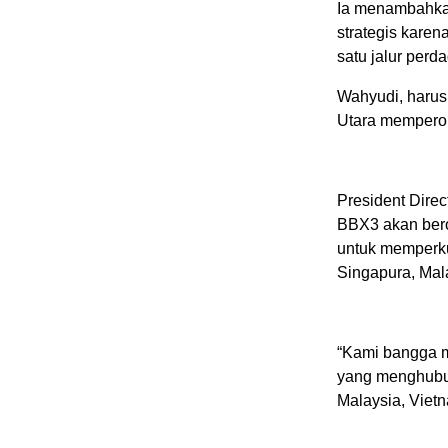
Ia menambahkan
strategis karen
satu jalur perd
Wahyudi, harus 
Utara memperole
President Dire
BBX3 akan bero
untuk memperku
Singapura, Mal
“Kami bangga m
yang menghubun
Malaysia, Viet