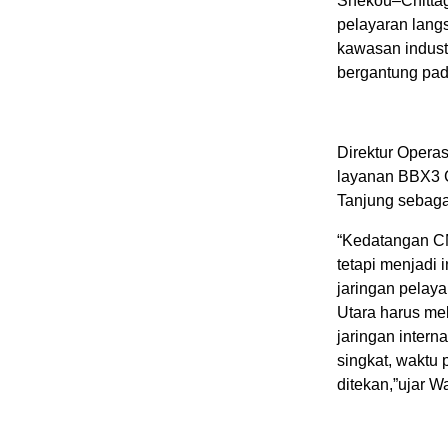
Shekou–Chittag
pelayaran langsu
kawasan industr
bergantung pad
Direktur Opera
layanan BBX3 
Tanjung sebagai
“Kedatangan C
tetapi menjadi 
jaringan pelaya
Utara harus me
jaringan interna
singkat, waktu 
ditekan,”ujar W