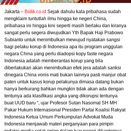
Jakarta –
Bidik.co.id
Sejak dahulu kala pribahasa sudah
mengklaim tuntutlah ilmu hingga ke negeri China,
pribahasa ini hingga kini seperti masih berlaku dan kiranya
sangat perlu segera diwujudkan Yth Bapak Haji Prabowo
Subianto untuk menimbulkan mewujud nyatakan sangsi
bagi pelaku korup di Indonesia apa itu program unggulan
negara China yang perlu diadopsi kopy faste negara
Indonesia adalah memberantas korup yang bila
diberlakukan akan menimbulkan efek jera adalah sanksi
dinegara China vonis mati bukan lainnya pasti manjur obat
paten untuk kasus korup pelakunya dimasa datang bukan
hanya berkurang bahkan mungkin tidak akan ada dengan
tentunya ada klasifikasi angka yang dikorupsi tentunya
buat UUD baru “, ujar Profesor Sutan Nasomal SH MH
Pakar Hukum Internasional Presiden Partai Koalisi Rakyat
Indonesia Ketua Umum Perkumpulan Advokat Muda
Indonesia menjawab materi perganyaan para pimpin
redaksi media cetak onlen dalam luar negeri dikantornya