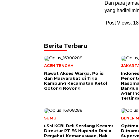
Dan para jamaa
yang hadir/Ilmi
Post Views:
18
Berita Terbaru
ACEH TENGAH
JAKART
Rawat Akses Warga, Polisi
Indones
dan Masyarakat di Tiga
Penonto
Kampung Kecamatan Ketol
Nasoma
Gotong Royong
Bangun
Agar In
Terting
SUMUT
BENER M
LSM KCBI Deli Serdang Kecam:
Optimal
Direktur PT ES Hupindo Dinilai
Ditsam
Penjahat Kemanusiaan, Hak
Supervi