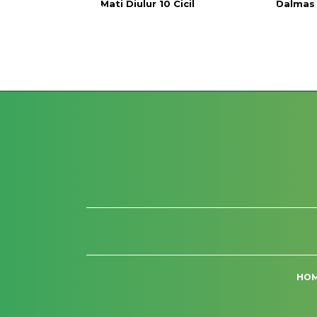
Mati Diulur 10 Cicil
Dalmas 
HO