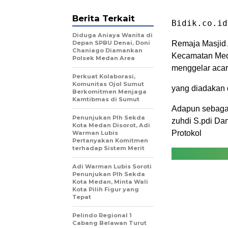
Berita Terkait
Bidik.co.id
Diduga Aniaya Wanita di
Depan SPBU Denai, Doni
Remaja Masjid 
Chaniago Diamankan
Kecamatan Med
Polsek Medan Area
menggelar acar
Perkuat Kolaborasi,
Komunitas Ojol Sumut
yang diadakan d
Berkomitmen Menjaga
Kamtibmas di Sumut
Adapun sebagai
Penunjukan Plh Sekda
zuhdi S.pdi Da
Kota Medan Disorot, Adi
Protokol
Warman Lubis
Pertanyakan Komitmen
terhadap Sistem Merit
Adi Warman Lubis Soroti
Penunjukan Plh Sekda
Kota Medan, Minta Wali
Kota Pilih Figur yang
Tepat
Pelindo Regional 1
Cabang Belawan Turut