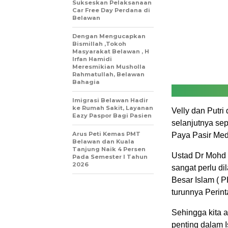
Sukseskan Pelaksanaan
Car Free Day Perdana di
Belawan
Dengan Mengucapkan
Bismillah ,Tokoh
Masyarakat Belawan , H
Irfan Hamidi
Meresmikian Musholla
Rahmatullah, Belawan
Bahagia
Imigrasi Belawan Hadir
ke Rumah Sakit, Layanan
Velly dan Putri
Eazy Paspor Bagi Pasien
selanjutnya se
Arus Peti Kemas PMT
Paya Pasir Med
Belawan dan Kuala
Tanjung Naik 4 Persen
Ustad Dr Mohd 
Pada Semester I Tahun
2026
sangat perlu d
Besar Islam ( P
turunnya Perint
Sehingga kita 
penting dalam I