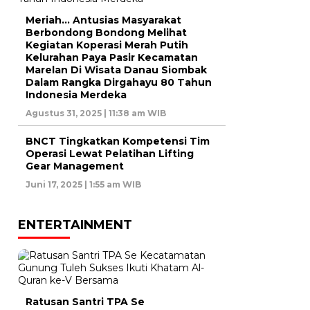
Meriah… Antusias Masyarakat
Berbondong Bondong Melihat
Kegiatan Koperasi Merah Putih
Kelurahan Paya Pasir Kecamatan
Marelan Di Wisata Danau Siombak
Dalam Rangka Dirgahayu 80 Tahun
Indonesia Merdeka
Agustus 31, 2025 | 11:38 am WIB
BNCT Tingkatkan Kompetensi Tim
Operasi Lewat Pelatihan Lifting
Gear Management
Juni 17, 2025 | 1:55 am WIB
ENTERTAINMENT
Ratusan Santri TPA Se