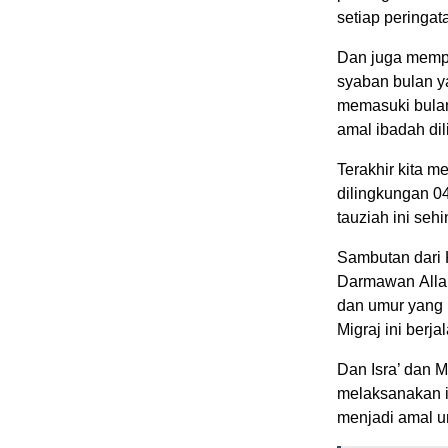
setiap peringat
Dan juga mempe
syaban bulan ya
memasuki bula
amal ibadah dil
Terakhir kita m
dilingkungan 04
tauziah ini se
Sambutan dari 
Darmawan Allah
dan umur yang p
Migraj ini berja
Dan Isra’ dan M
melaksanakan i
menjadi amal un