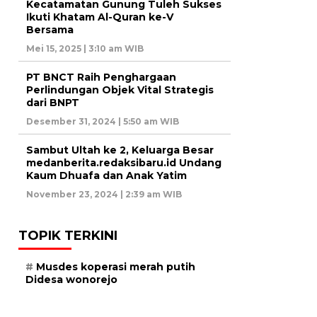
Kecatamatan Gunung Tuleh Sukses
Ikuti Khatam Al-Quran ke-V
Bersama
Mei 15, 2025 | 3:10 am WIB
PT BNCT Raih Penghargaan
Perlindungan Objek Vital Strategis
dari BNPT
Desember 31, 2024 | 5:50 am WIB
Sambut Ultah ke 2, Keluarga Besar
medanberita.redaksibaru.id Undang
Kaum Dhuafa dan Anak Yatim
November 23, 2024 | 2:39 am WIB
TOPIK TERKINI
Musdes koperasi merah putih
Didesa wonorejo