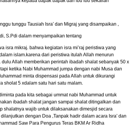
hatiannya kepada bapak bapak dan ibu ibu sekalian
nggu tunggu Tausiah Isra’ dan Migraj yang disampaikan ,
hdi, S.Pdi dalam menyampaikan tentang
wa isra mikraj. bahwa kegiatan isra mi’raj peristiwa yang
dalam islam.karena dari peristiwa itulah Allah menurun
.. dulu Allah memberikan perintah ibadah shalat sebanyak 50 x
 tapi ketika Nabi Muhammad jumpa dengan nabi Musa dan
uhammad minta dispensasi pada Allah untuk dikurangi
a sholat 5 xdalam satu hari satu malam.
 diminta pada kita sebagai ummat nabi Muhammad untuk
nakan ibadah shalat jangan sampai shalat ditingalkan dan
p shalatnya wajib untuk dilaksanakan dimesjid secara
dilanjutkan dengan Doa ,Tanpak hadir dalam acara Isra’ dan
uhammad Saw Para Pengurus Teras BKM Ar Ridha