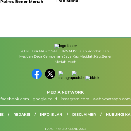
Tradisional
Polres Bener Meriah
PT MEDIA NASIONAL JURNALIS: Jalan Pondok Baru
Mesidah Desa Cemparam Jaya Kac,Mesidah,Kab,Bener
Meriah-Aceh
MEDIA NETWORK
facebook.com
google.co.id
instagram.com
web.whatsapp.com
ME
REDAKSI
INFO IKLAN
DISCLAIMER
HUBUNGI KA
HAKCIPTA: BIDIK.CO.ID 2023