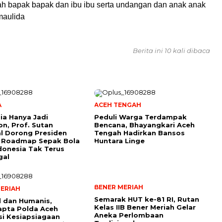
h bapak bapak dan ibu ibu serta undangan dan anak anak
maulida
Berita ini 10 kali dibaca
A
ACEH TENGAH
ia Hanya Jadi
Peduli Warga Terdampak
n, Prof. Sutan
Bencana, Bhayangkari Aceh
l Dorong Presiden
Tengah Hadirkan Bansos
 Roadmap Sepak Bola
Huntara Linge
donesia Tak Terus
gal
BENER MERIAH
ERIAH
Semarak HUT ke-81 RI, Rutan
 dan Humanis,
Kelas IIB Bener Meriah Gelar
apta Polda Aceh
Aneka Perlombaan
si Kesiapsiagaan