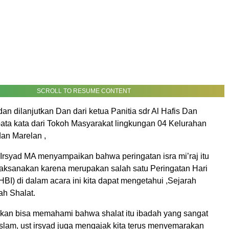
SCROLL TO RESUME CONTENT
 dan dilanjutkan Dan dari ketua Panitia sdr Al Hafis Dan
pata kata dari Tokoh Masyarakat lingkungan 04 Kelurahan
an Marelan ,
Irsyad MA menyampaikan bahwa peringatan isra mi’raj itu
ilaksanakan karena merupakan salah satu Peringatan Hari
HBI) di dalam acara ini kita dapat mengetahui ,Sejarah
ah Shalat.
akan bisa memahami bahwa shalat itu ibadah yang sangat
slam, ust irsyad juga mengajak kita terus menyemarakan